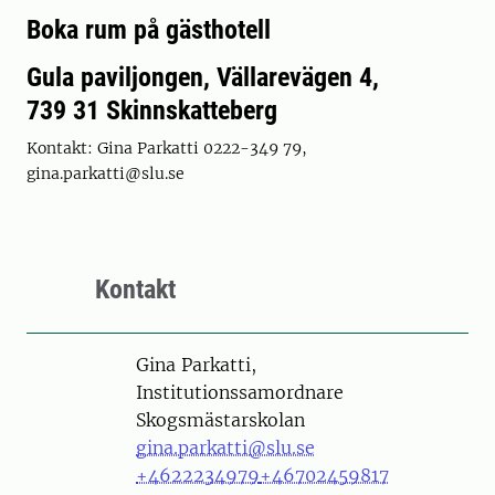
Boka rum på gästhotell
Gula paviljongen, Vällarevägen 4,
739 31 Skinnskatteberg
Kontakt: Gina Parkatti 0222-349 79,
gina.parkatti@slu.se
Kontakt
Person
Gina Parkatti,
Institutionssamordnare
Skogsmästarskolan
gina.parkatti@slu.se
+4622234979
+46702459817