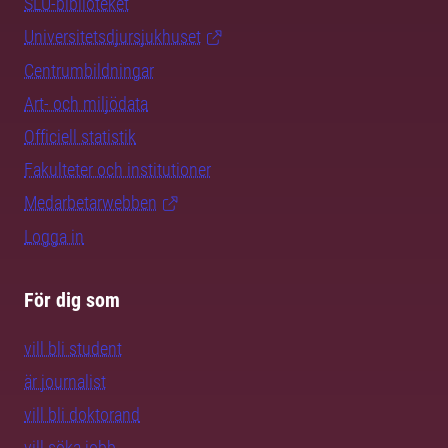
SLU-biblioteket
Universitetsdjursjukhuset
Centrumbildningar
Art- och miljödata
Officiell statistik
Fakulteter och institutioner
Medarbetarwebben
Logga in
För dig som
vill bli student
är journalist
vill bli doktorand
vill söka jobb