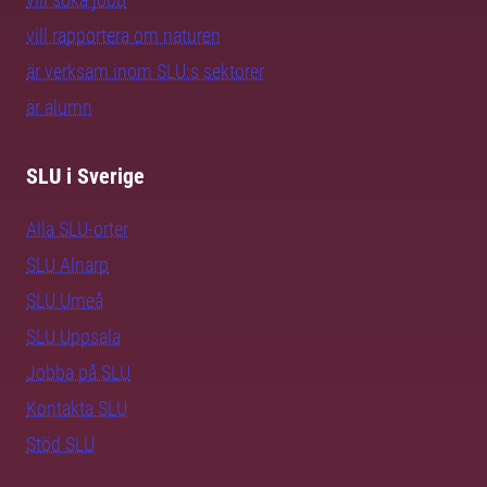
vill rapportera om naturen
är verksam inom SLU:s sektorer
är alumn
SLU i Sverige
Alla SLU-orter
SLU Alnarp
SLU Umeå
SLU Uppsala
Jobba på SLU
Kontakta SLU
Stöd SLU