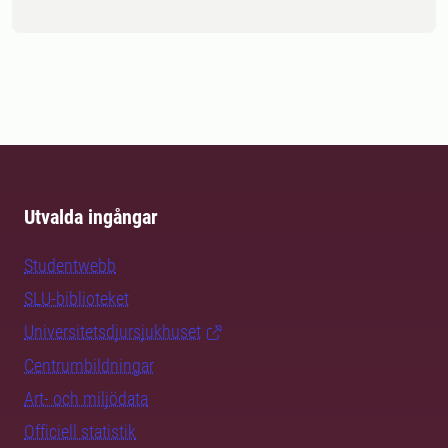
Utvalda ingångar
Studentwebb
SLU-biblioteket
Universitetsdjursjukhuset
Centrumbildningar
Art- och miljödata
Officiell statistik