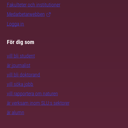
Fakulteter och institutioner
Medarbetarwebben
Logga in
För dig som
vill bli student
är journalist
vill bli doktorand
vill söka jobb
vill rapportera om naturen
är verksam inom SLU:s sektorer
är alumn