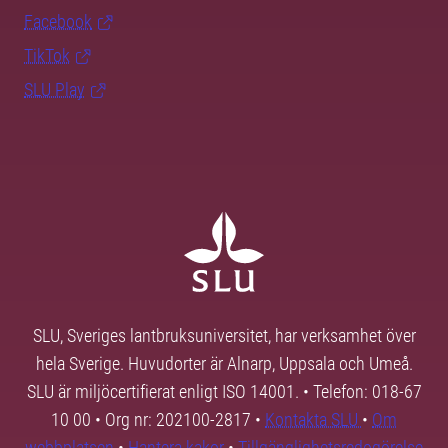
Facebook
TikTok
SLU Play
SLU, Sveriges lantbruksuniversitet, har verksamhet över
hela Sverige. Huvudorter är Alnarp, Uppsala och Umeå.
SLU är miljöcertifierat enligt ISO 14001. • Telefon: 018-67
10 00 • Org nr: 202100-2817 •
Kontakta SLU
•
Om
webbplatsen
•
Hantera kakor
•
Tillgänglighetsredogörelse