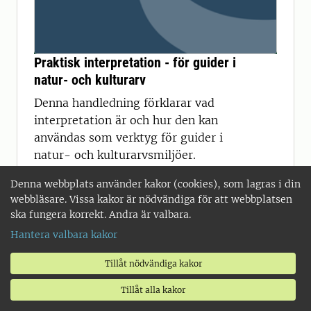
Praktisk interpretation - för guider i
natur- och kulturarv
Denna handledning förklarar vad
interpretation är och hur den kan
användas som verktyg för guider i
natur- och kulturarvsmiljöer.
Handledningen innehåller många bra
Denna webbplats använder kakor (cookies), som lagras i din
övningar och tillvägagångssätt för dig
webbläsare. Vissa kakor är nödvändiga för att webbplatsen
som vill utveckla din teknik och din
ska fungera korrekt. Andra är valbara.
roll som guide.
Hantera valbara kakor
Tillåt nödvändiga kakor
Tillåt alla kakor