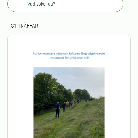
Sökresultat
31 sökresultat hittades
31
TRÄFFAR