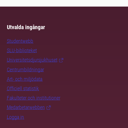
Utvalda ingångar
Studentwebb
SLU-biblioteket
Universitetsdjursjukhuset
Centrumbildningar
Art- och miljödata
Officiell statistik
Fakulteter och institutioner
Medarbetarwebben
Logga in