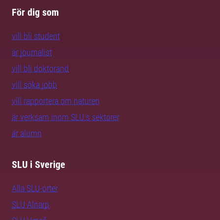
För dig som
vill bli student
är journalist
vill bli doktorand
vill söka jobb
vill rapportera om naturen
är verksam inom SLU:s sektorer
är alumn
SLU i Sverige
Alla SLU-orter
SLU Alnarp