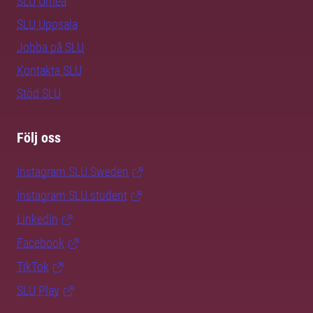
SLU Umeå
SLU Uppsala
Jobba på SLU
Kontakta SLU
Stöd SLU
Följ oss
Instagram SLU.Sweden
Instagram SLU.student
LinkedIn
Facebook
TikTok
SLU Play