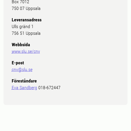
Box 7012
750 07 Uppsala
Leveransadress
Ulls gränd 1
756 51 Uppsala
Webbsida
www.slu.se/cnv
E-post
cnv@slu.se
Föreståndare
Eva Sandberg
018-672447