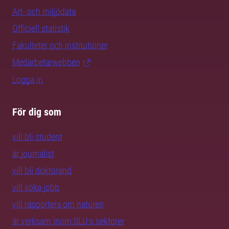
Art- och miljödata
Officiell statistik
Fakulteter och institutioner
Medarbetarwebben
Logga in
För dig som
vill bli student
är journalist
vill bli doktorand
vill söka jobb
vill rapportera om naturen
är verksam inom SLU:s sektorer