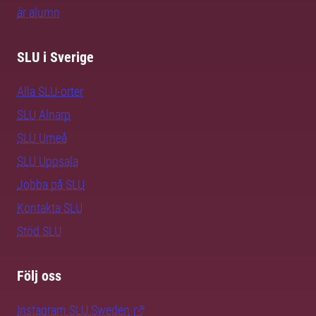
är alumn
SLU i Sverige
Alla SLU-orter
SLU Alnarp
SLU Umeå
SLU Uppsala
Jobba på SLU
Kontakta SLU
Stöd SLU
Följ oss
Instagram SLU.Sweden