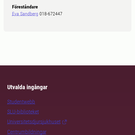
Föreståndare
Eva Sandberg
018-672447
Utvalda ingångar
Studentwebb
SLU-biblioteket
Universitetsdjursjukhuset
Centrumbildningar