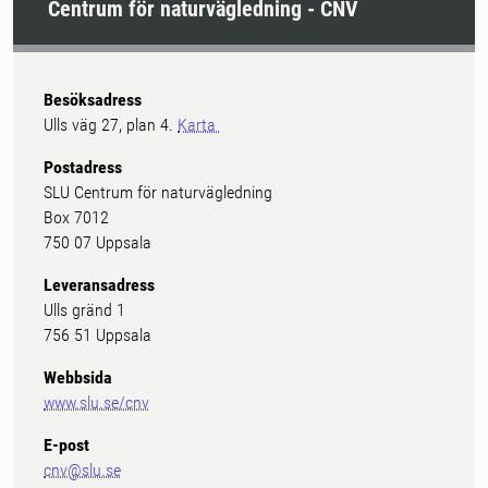
Centrum för naturvägledning - CNV
Besöksadress
Ulls väg 27, plan 4.
Karta
Postadress
SLU Centrum för naturvägledning
Box 7012
750 07 Uppsala
Leveransadress
Ulls gränd 1
756 51 Uppsala
Webbsida
www.slu.se/cnv
E-post
cnv@slu.se