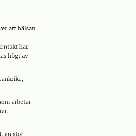
er att hälsan
kontakt har
as högt av
Frankrike,
 som arbetar
ier,
, en stor