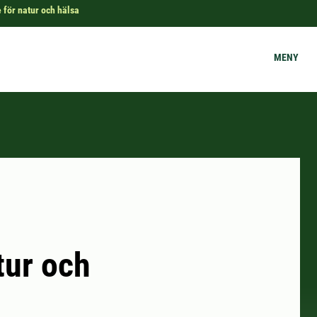
e för natur och hälsa
MENY
tur och