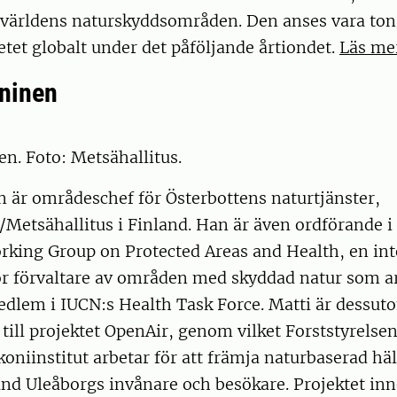
världens naturskyddsområden. Den anses vara ton
tet globalt under det påföljande årtiondet.
Läs me
aninen
n. Foto: Metsähallitus.
 är områdeschef för Österbottens naturtjänster,
n/Metsähallitus i Finland. Han är även ordförande
rking Group on Protected Areas and Health, en int
ör förvaltare av områden med skyddad natur som a
edlem i IUCN:s Health Task Force. Matti är dessut
e till projektet OpenAir, genom vilket Forststyrelse
oniinstitut arbetar för att främja naturbaserad hä
nd Uleåborgs invånare och besökare. Projektet inn