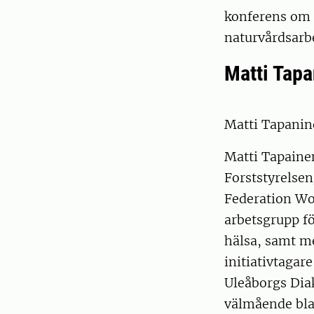
konferens om 
naturvårdsarbe
Matti Tap
Matti Tapanine
Matti Tapainen
Forststyrelse
Federation Wo
arbetsgrupp f
hälsa, samt m
initiativtagar
Uleåborgs Diak
välmående bla