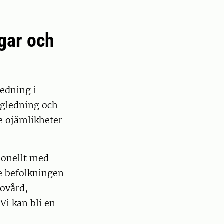
gar och
edning i
vägledning och
re ojämlikheter
ionellt med
de befolkningen
sovård,
Vi kan bli en