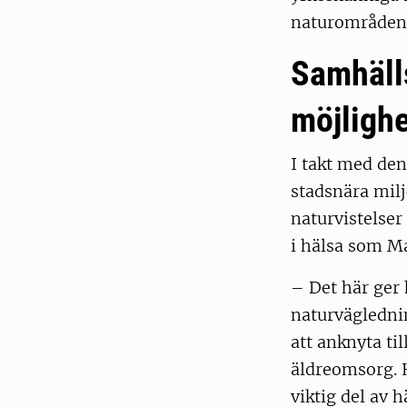
naturområden 
Samhäll
möjlighe
I takt med de
stadsnära milj
naturvistelser
i hälsa som Ma
– Det här ger 
naturväglednin
att anknyta ti
äldreomsorg. H
viktig del av 