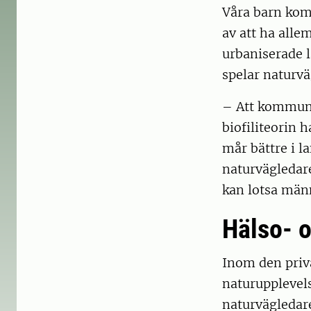
Våra barn komm
av att ha alle
urbaniserade l
spelar naturvä
– Att kommunic
biofiliteorin 
mår bättre i l
naturvägledare
kan lotsa männ
Hälso- 
Inom den priva
naturupplevels
naturvägledar