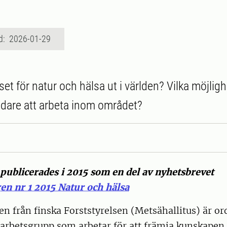
d: 2026-01-29
set för natur och hälsa ut i världen? Vilka möjligh
edare att arbeta inom området?
 publicerades i 2015 som en del av nyhetsbrevet
en nr 1 2015 Natur och hälsa
n från finska Forststyrelsen (Metsähallitus) är or
l arbetsgrupp som arbetar för att främja kunskape