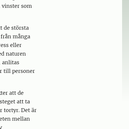
 vinster som
t de största
t från många
ess eller
ed naturen
 anlitas
 till personer
er att de
steget att ta
 tortyr. Det är
eten mellan
v