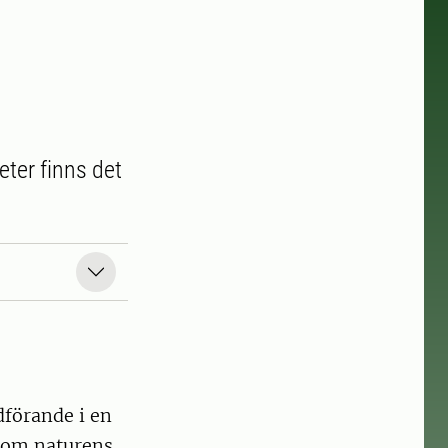
eter finns det
dförande i en
n om naturens