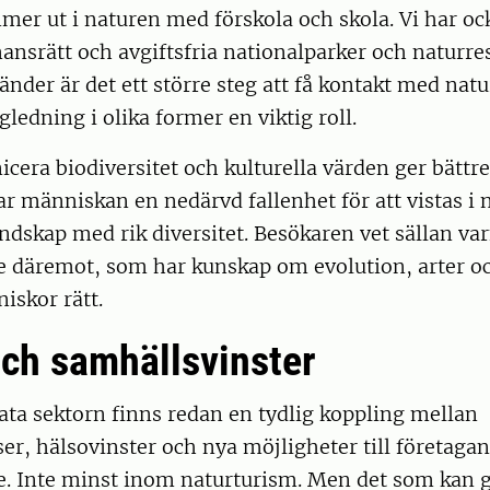
er ut i naturen med förskola och skola. Vi har oc
mansrätt och avgiftsfria nationalparker och naturre
änder är det ett större steg att få kontakt med nat
gledning i olika former en viktig roll.
era biodiversitet och kulturella värden ger bättre
har människan en nedärvd fallenhet för att vistas i
andskap med rik diversitet. Besökaren vet sällan va
 däremot, som har kunskap om evolution, arter och
iskor rätt.
och samhällsvinster
ta sektorn finns redan en tydlig koppling mellan
er, hälsovinster och nya möjligheter till företagan
e. Inte minst inom naturturism. Men det som kan g