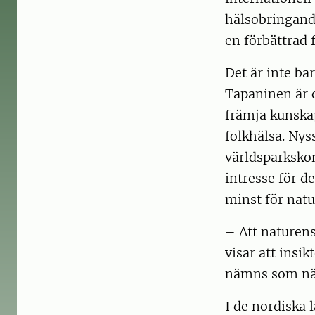
hälsobringand
en förbättrad 
Det är inte ba
Tapaninen är o
främja kunskap
folkhälsa. Ny
världsparkskon
intresse för d
minst för nat
– Att naturens
visar att insi
nämns som näs
I de nordiska 