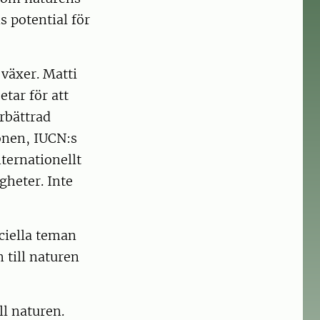
 potential för
 växer. Matti
tar för att
rbättrad
onen, IUCN:s
ternationellt
gheter. Inte
iciella teman
 till naturen
ll naturen.