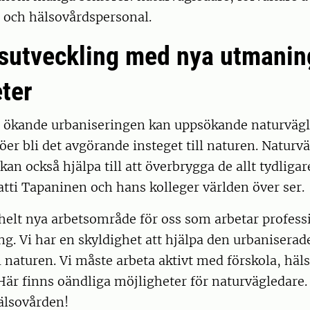
och hälsovårdspersonal.
sutveckling med nya utmanin
ter
n ökande urbaniseringen kan uppsökande naturvägl
öer bli det avgörande insteget till naturen. Natur
 kan också hjälpa till att överbrygga de allt tydliga
tti Tapaninen och hans kolleger världen över ser.
helt nya arbetsområde för oss som arbetar profess
g. Vi har en skyldighet att hjälpa den urbanisera
ll naturen. Vi måste arbeta aktivt med förskola, häl
är finns oändliga möjligheter för naturvägledare. 
hälsovården!