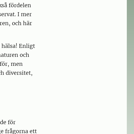
kså fördelen
servat. I mer
uren, och här
 hälsa! Enligt
 naturen och
rför, men
 diversitet,
de för
e frågorna ett