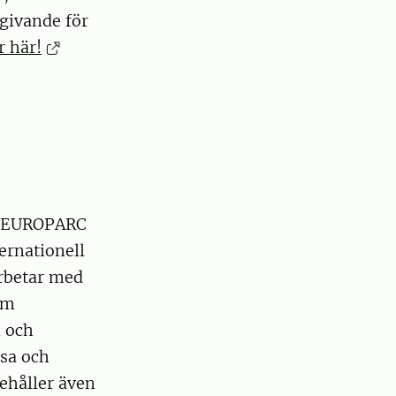
givande för
r här!
 i EUROPARC
ernationell
rbetar med
om
n och
lsa och
ehåller även