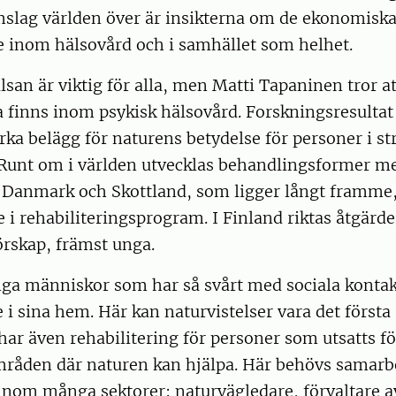
slag världen över är insikterna om de ekonomiska
e inom hälsovård och i samhället som helhet.
lsan är viktig för alla, men Matti Tapaninen tror at
a finns inom psykisk hälsovård. Forskningsresulta
arka belägg för naturens betydelse för personer i str
 Runt om i världen utvecklas behandlingsformer m
I Danmark och Skottland, som ligger långt framme,
 i rehabiliteringsprogram. I Finland riktas åtgärder
förskap, främst unga.
ga människor som har så svårt med sociala kontakt
e i sina hem. Här kan naturvistelser vara det första 
 har även rehabilitering för personer som utsatts för
råden där naturen kan hjälpa. Här behövs samarb
inom många sektorer: naturvägledare, förvaltare a