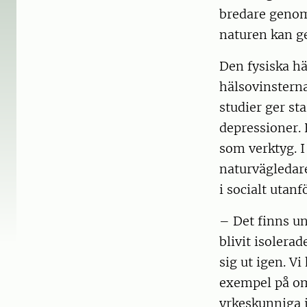
bredare genom
naturen kan g
Den fysiska hä
hälsovinstern
studier ger st
depressioner.
som verktyg. 
naturvägledare
i socialt utan
– Det finns un
blivit isolerad
sig ut igen. Vi
exempel på om
yrkeskunniga 