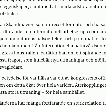
e egenskaper, samt med att marknadsföra naturens
folkhälsa.
ra i Skandinavien som intresset för natur och hälsa
rdförande i en internationell arbetsgrupp som arbe
en om naturens hälsoeffekter och potential för fö
ss hemkommen från Internationella naturvårdsuni
gress i Australien, berättar han om ett spirande in
essa frågor, som innebär nya utmaningar och möjli
urvägledare.
 betydelse för vår hälsa var ett av kongressens off
kten om detta ökar över hela världen. Återkopplingen
ta stora utmaning - för hela samhället.
länderna har många fortfarande en stark relation ti