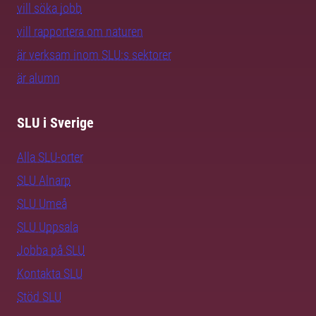
vill söka jobb
vill rapportera om naturen
är verksam inom SLU:s sektorer
är alumn
SLU i Sverige
Alla SLU-orter
SLU Alnarp
SLU Umeå
SLU Uppsala
Jobba på SLU
Kontakta SLU
Stöd SLU