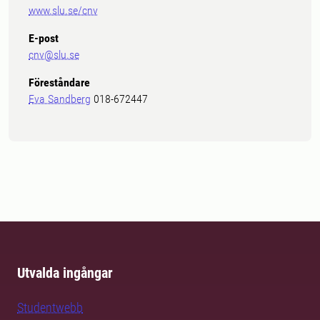
www.slu.se/cnv
E-post
cnv@slu.se
Föreståndare
Eva Sandberg
018-672447
Utvalda ingångar
Studentwebb