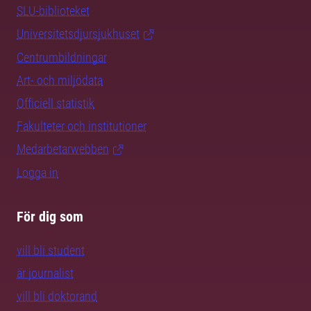
SLU-biblioteket
Universitetsdjursjukhuset
Centrumbildningar
Art- och miljödata
Officiell statistik
Fakulteter och institutioner
Medarbetarwebben
Logga in
För dig som
vill bli student
är journalist
vill bli doktorand