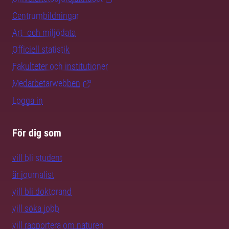
Centrumbildningar
Art- och miljödata
Officiell statistik
Fakulteter och institutioner
Medarbetarwebben
Logga in
För dig som
vill bli student
är journalist
vill bli doktorand
vill söka jobb
vill rapportera om naturen