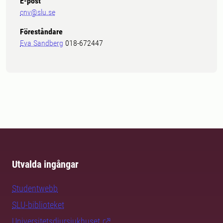
E-post
cnv@slu.se
Föreståndare
Eva Sandberg
018-672447
Utvalda ingångar
Studentwebb
SLU-biblioteket
Universitetsdjursjukhuset