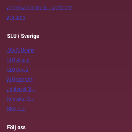
är verksam inom SLU:s sektorer
är alumn
SLU i Sverige
Alla SLU-orter
SLU Alnarp
SLU Umeå
SLU Uppsala
Jobba på SLU
Kontakta SLU
Stöd SLU
Följ oss