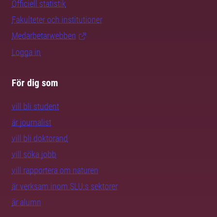
Officiell statistik
Fakulteter och institutioner
Medarbetarwebben
Logga in
För dig som
vill bli student
är journalist
vill bli doktorand
vill söka jobb
vill rapportera om naturen
är verksam inom SLU:s sektorer
är alumn