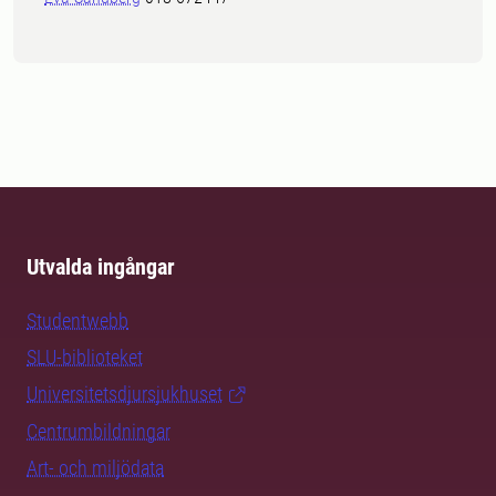
Utvalda ingångar
Studentwebb
SLU-biblioteket
Universitetsdjursjukhuset
Centrumbildningar
Art- och miljödata