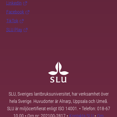
LinkedIn
Facebook
TikTok
SLU Play
SLU, Sveriges lantbruksuniversitet, har verksamhet över
hela Sverige. Huvudorter är Alnarp, Uppsala och Umeå.
SLU är miljöcertifierat enligt ISO 14001. • Telefon: 018-67
10 00 • Org nr: 202100-2817 •
Kontakta SLU
•
Om