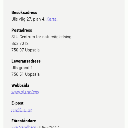
Besöksadress
Ulls väg 27, plan 4.
Karta
Postadress
SLU Centrum för naturvägledning
Box 7012
750 07 Uppsala
Leveransadress
Ulls gränd 1
756 51 Uppsala
Webbsida
www.slu.se/cnv
E-post
cnv@slu.se
Föreståndare
Eva Sandberg
018-672447