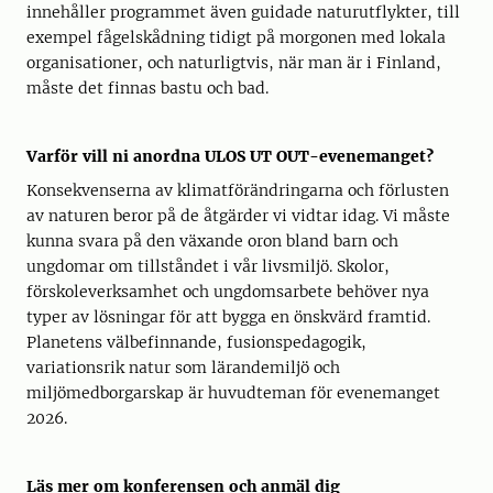
innehåller programmet även guidade naturutflykter, till
exempel fågelskådning tidigt på morgonen med lokala
organisationer, och naturligtvis, när man är i Finland,
måste det finnas bastu och bad.
Varför vill ni anordna ULOS UT OUT-evenemanget?
Konsekvenserna av klimatförändringarna och förlusten
av naturen beror på de åtgärder vi vidtar idag. Vi måste
kunna svara på den växande oron bland barn och
ungdomar om tillståndet i vår livsmiljö. Skolor,
förskoleverksamhet och ungdomsarbete behöver nya
typer av lösningar för att bygga en önskvärd framtid.
Planetens välbefinnande, fusionspedagogik,
variationsrik natur som lärandemiljö och
miljömedborgarskap är huvudteman för evenemanget
2026.
Läs mer om konferensen och anmäl dig