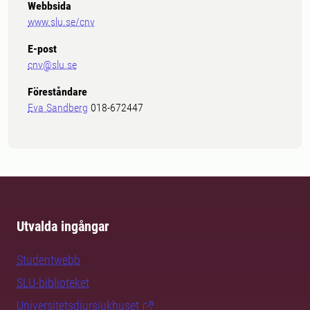
Webbsida
www.slu.se/cnv
E-post
cnv@slu.se
Föreståndare
Eva Sandberg
018-672447
Utvalda ingångar
Studentwebb
SLU-biblioteket
Universitetsdjursjukhuset