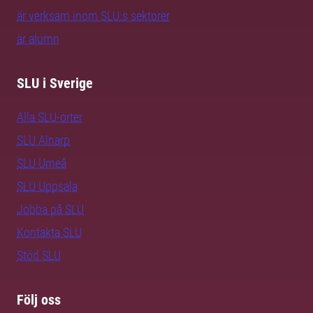
är verksam inom SLU:s sektorer
är alumn
SLU i Sverige
Alla SLU-orter
SLU Alnarp
SLU Umeå
SLU Uppsala
Jobba på SLU
Kontakta SLU
Stöd SLU
Följ oss