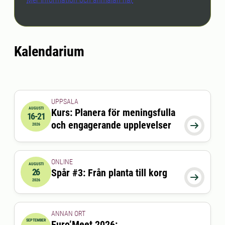
Kalendarium
UPPSALA
AUGUSTI
Kurs: Planera för meningsfulla
16-21
2026-08-16 00:00:00
till
2026-08-21 00:00:00
och engagerande upplevelser

2026
ONLINE
AUGUSTI
26
Spår #3: Från planta till korg
2026-08-26 13:15:00
till
2026-08-26 14:30:00

2026
ANNAN ORT
SEPTEMBER
Euro’Meet 2026: