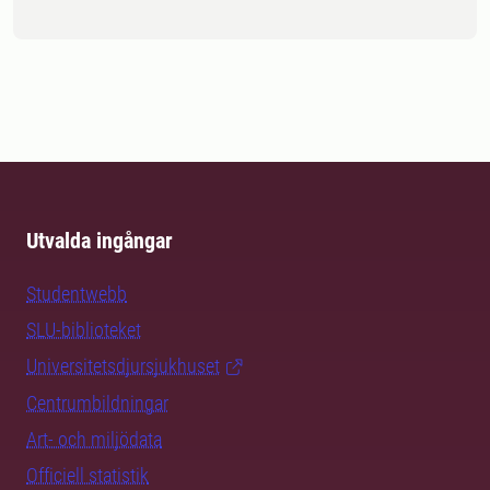
Utvalda ingångar
Studentwebb
SLU-biblioteket
Universitetsdjursjukhuset
Centrumbildningar
Art- och miljödata
Officiell statistik