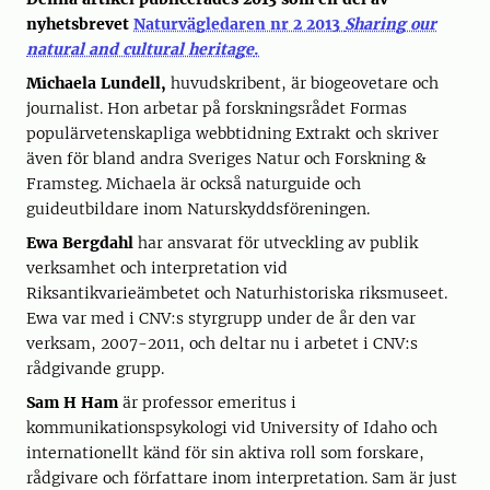
nyhetsbrevet
Naturvägledaren nr 2 2013
Sharing our
natural and cultural heritage
.
Michaela Lundell,
huvudskribent, är biogeovetare och
journalist. Hon arbetar på forskningsrådet Formas
populärvetenskapliga webbtidning Extrakt och skriver
även för bland andra Sveriges Natur och Forskning &
Framsteg. Michaela är också naturguide och
guideutbildare inom Naturskyddsföreningen.
Ewa Bergdahl
har ansvarat för utveckling av publik
verksamhet och interpretation vid
Riksantikvarieämbetet och Naturhistoriska riksmuseet.
Ewa var med i CNV:s styrgrupp under de år den var
verksam, 2007-2011, och deltar nu i arbetet i CNV:s
rådgivande grupp.
Sam H Ham
är professor emeritus i
kommunikationspsykologi vid University of Idaho och
internationellt känd för sin aktiva roll som forskare,
rådgivare och författare inom interpretation. Sam är just