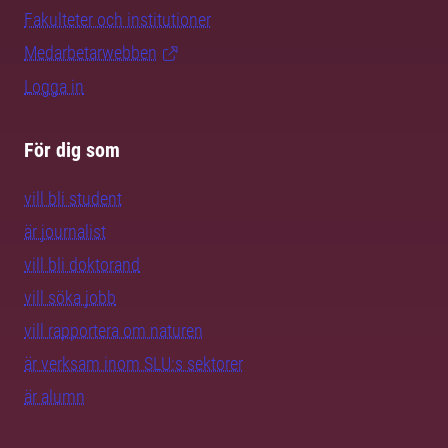
Fakulteter och institutioner
Medarbetarwebben
Logga in
För dig som
vill bli student
är journalist
vill bli doktorand
vill söka jobb
vill rapportera om naturen
är verksam inom SLU:s sektorer
är alumn