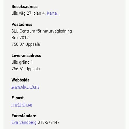
Besöksadress
Ulls väg 27, plan 4.
Karta
Postadress
SLU Centrum för naturvägledning
Box 7012
750 07 Uppsala
Leveransadress
Ulls gränd 1
756 51 Uppsala
Webbsida
www.slu.se/cnv
E-post
cnv@slu.se
Föreståndare
Eva Sandberg
018-672447