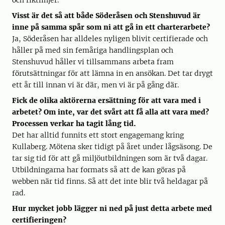
och riktlinjer.
Visst är det så att både Söderåsen och Stenshuvud är
inne på samma spår som ni att gå in ett charterarbete?
Ja, Söderåsen har alldeles nyligen blivit certifierade och
håller på med sin femåriga handlingsplan och
Stenshuvud håller vi tillsammans arbeta fram
förutsättningar för att lämna in en ansökan. Det tar drygt
ett år till innan vi är där, men vi är på gång där.
Fick de olika aktörerna ersättning för att vara med i
arbetet? Om inte, var det svårt att få alla att vara med?
Processen verkar ha tagit lång tid.
Det har alltid funnits ett stort engagemang kring
Kullaberg. Mötena sker tidigt på året under lågsäsong. De
tar sig tid för att gå miljöutbildningen som är två dagar.
Utbildningarna har formats så att de kan göras på
webben när tid finns. Så att det inte blir två heldagar på
rad.
Hur mycket jobb lägger ni ned på just detta arbete med
certifieringen?