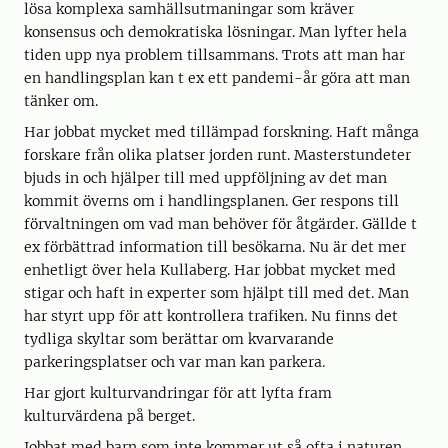
lösa komplexa samhällsutmaningar som kräver
konsensus och demokratiska lösningar. Man lyfter hela
tiden upp nya problem tillsammans. Trots att man har
en handlingsplan kan t ex ett pandemi-år göra att man
tänker om.
Har jobbat mycket med tillämpad forskning. Haft många
forskare från olika platser jorden runt. Masterstundeter
bjuds in och hjälper till med uppföljning av det man
kommit överns om i handlingsplanen. Ger respons till
förvaltningen om vad man behöver för åtgärder. Gällde t
ex förbättrad information till besökarna. Nu är det mer
enhetligt över hela Kullaberg. Har jobbat mycket med
stigar och haft in experter som hjälpt till med det. Man
har styrt upp för att kontrollera trafiken. Nu finns det
tydliga skyltar som berättar om kvarvarande
parkeringsplatser och var man kan parkera.
Har gjort kulturvandringar för att lyfta fram
kulturvärdena på berget.
Jobbat med barn som inte kommer ut så ofta i naturen.