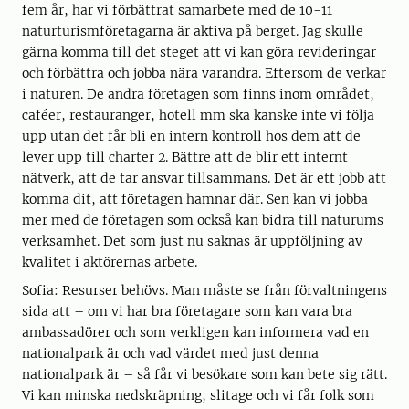
fem år, har vi förbättrat samarbete med de 10-11
naturturismföretagarna är aktiva på berget. Jag skulle
gärna komma till det steget att vi kan göra revideringar
och förbättra och jobba nära varandra. Eftersom de verkar
i naturen. De andra företagen som finns inom området,
caféer, restauranger, hotell mm ska kanske inte vi följa
upp utan det får bli en intern kontroll hos dem att de
lever upp till charter 2. Bättre att de blir ett internt
nätverk, att de tar ansvar tillsammans. Det är ett jobb att
komma dit, att företagen hamnar där. Sen kan vi jobba
mer med de företagen som också kan bidra till naturums
verksamhet. Det som just nu saknas är uppföljning av
kvalitet i aktörernas arbete.
Sofia: Resurser behövs. Man måste se från förvaltningens
sida att – om vi har bra företagare som kan vara bra
ambassadörer och som verkligen kan informera vad en
nationalpark är och vad värdet med just denna
nationalpark är – så får vi besökare som kan bete sig rätt.
Vi kan minska nedskräpning, slitage och vi får folk som