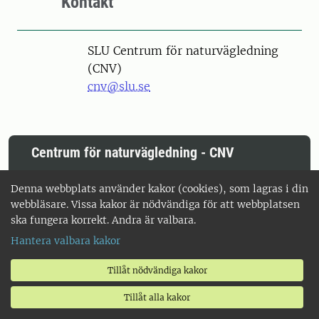
Kontakt
SLU Centrum för naturvägledning
(CNV)
cnv@slu.se
Centrum för naturvägledning - CNV
Denna webbplats använder kakor (cookies), som lagras i din
webbläsare. Vissa kakor är nödvändiga för att webbplatsen
Besöksadress
ska fungera korrekt. Andra är valbara.
Ulls väg 27, plan 4.
Karta
Hantera valbara kakor
Postadress
Tillåt nödvändiga kakor
SLU Centrum för naturvägledning
Box 7012
Tillåt alla kakor
750 07 Uppsala