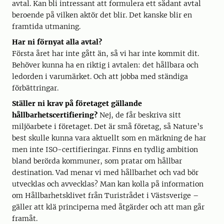
avtal. Kan bli intressant att formulera ett sådant avtal
beroende på vilken aktör det blir. Det kanske blir en
framtida utmaning.
Har ni förnyat alla avtal?
Första året har inte gått än, så vi har inte kommit dit.
Behöver kunna ha en riktig i avtalen: det hållbara och
ledorden i varumärket. Och att jobba med ständiga
förbättringar.
Ställer ni krav på företaget gällande
hållbarhetscertifiering?
Nej, de får beskriva sitt
miljöarbete i företaget. Det är små företag, så Nature’s
best skulle kunna vara aktuellt som en märkning de har
men inte ISO-certifieringar. Finns en tydlig ambition
bland berörda kommuner, som pratar om hållbar
destination. Vad menar vi med hållbarhet och vad bör
utvecklas och avvecklas? Man kan kolla på information
om Hållbarhetsklivet från Turistrådet i Västsverige –
gäller att klä principerna med åtgärder och att man går
framåt.