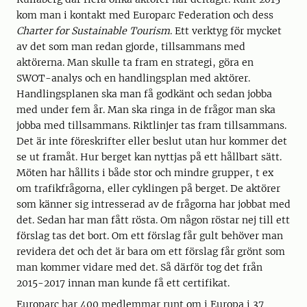
kom man i kontakt med Europarc Federation och dess
Charter for Sustainable Tourism
. Ett verktyg för mycket
av det som man redan gjorde, tillsammans med
aktörerna. Man skulle ta fram en strategi, göra en
SWOT-analys och en handlingsplan med aktörer.
Handlingsplanen ska man få godkänt och sedan jobba
med under fem år. Man ska ringa in de frågor man ska
jobba med tillsammans. Riktlinjer tas fram tillsammans.
Det är inte föreskrifter eller beslut utan hur kommer det
se ut framåt. Hur berget kan nyttjas på ett hållbart sätt.
Möten har hållits i både stor och mindre grupper, t ex
om trafikfrågorna, eller cyklingen på berget. De aktörer
som känner sig intresserad av de frågorna har jobbat med
det. Sedan har man fått rösta. Om någon röstar nej till ett
förslag tas det bort. Om ett förslag får gult behöver man
revidera det och det är bara om ett förslag får grönt som
man kommer vidare med det. Så därför tog det från
2015-2017 innan man kunde få ett certifikat.
Europarc har 400 medlemmar runt om i Europa i 37