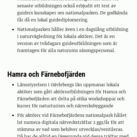
senaste utbildningen också erbjudit ett test av
guiders kunskaper om nationalparken. De godkända
får då en lokal guidediplomering.
Nationalparken håller även i en dagslång utbildning
i naturvägledning för lokala aktörer. Det är en
version av tvådagars guideutbildningen som är
framtagen för alla naturums säsongspersonal.
Hamra och Färnebofjärden
Länsstyrelsen i Gävleborgs län uppmanar lokala
aktörer som gått aktörsutbildningen för Hamra och
Färnebofjärden att delta på olika workshoppar och
kurser för naturturism och närverksbyggande
För aktörer vid Färnebofjärdens nationalpark hållet
lst numera digitala nätverksträffar 2 ggr/år för att
stämma av vad som behöver utvecklas/ventileras.
Då har de alltid en lägesrunda vid dessa träffar med