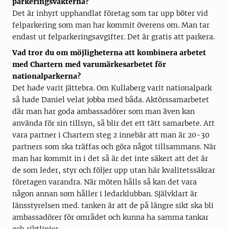
parkeringsvakterna?
Det är inhyrt upphandlat företag som tar upp böter vid
felparkering som man har kommit överens om. Man tar
endast ut felparkeringsavgifter. Det är gratis att parkera.
Vad tror du om möjligheterna att kombinera arbetet
med Chartern med varumärkesarbetet för
nationalparkerna?
Det hade varit jättebra. Om Kullaberg varit nationalpark
så hade Daniel velat jobba med båda. Aktörssamarbetet
där man har goda ambassadörer som man även kan
använda för sin tillsyn, så blir det ett tätt samarbete. Att
vara partner i Chartern steg 2 innebär att man är 20-30
partners som ska träffas och göra något tillsammans. När
man har kommit in i det så är det inte säkert att det är
de som leder, styr och följer upp utan här kvalitetssäkrar
företagen varandra. När möten hålls så kan det vara
någon annan som håller i ledarklubban. Självklart är
länsstyrelsen med. tanken är att de på längre sikt ska bli
ambassadörer för området och kunna ha samma tankar