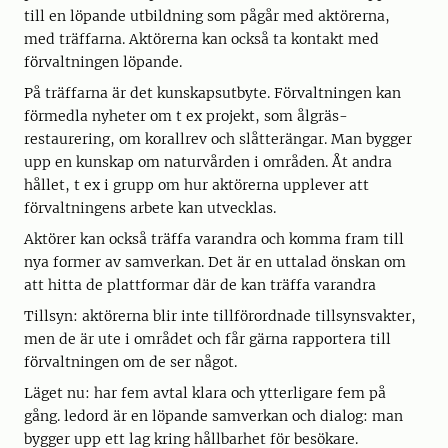
till en löpande utbildning som pågår med aktörerna,
med träffarna. Aktörerna kan också ta kontakt med
förvaltningen löpande.
På träffarna är det kunskapsutbyte. Förvaltningen kan
förmedla nyheter om t ex projekt, som ålgräs-
restaurering, om korallrev och slåtterängar. Man bygger
upp en kunskap om naturvården i områden. Åt andra
hållet, t ex i grupp om hur aktörerna upplever att
förvaltningens arbete kan utvecklas.
Aktörer kan också träffa varandra och komma fram till
nya former av samverkan. Det är en uttalad önskan om
att hitta de plattformar där de kan träffa varandra
Tillsyn: aktörerna blir inte tillförordnade tillsynsvakter,
men de är ute i området och får gärna rapportera till
förvaltningen om de ser något.
Läget nu: har fem avtal klara och ytterligare fem på
gång. ledord är en löpande samverkan och dialog: man
bygger upp ett lag kring hållbarhet för besökare.