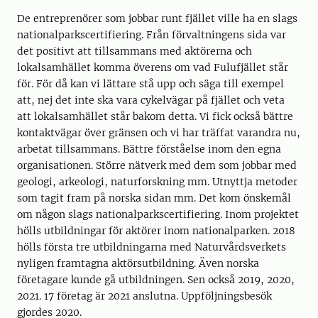
De entreprenörer som jobbar runt fjället ville ha en slags
nationalparkscertifiering. Från förvaltningens sida var
det positivt att tillsammans med aktörerna och
lokalsamhället komma överens om vad Fulufjället står
för. För då kan vi lättare stå upp och säga till exempel
att, nej det inte ska vara cykelvägar på fjället och veta
att lokalsamhället står bakom detta. Vi fick också bättre
kontaktvägar över gränsen och vi har träffat varandra nu,
arbetat tillsammans. Bättre förståelse inom den egna
organisationen. Större nätverk med dem som jobbar med
geologi, arkeologi, naturforskning mm. Utnyttja metoder
som tagit fram på norska sidan mm. Det kom önskemål
om någon slags nationalparkscertifiering. Inom projektet
hölls utbildningar för aktörer inom nationalparken. 2018
hölls första tre utbildningarna med Naturvårdsverkets
nyligen framtagna aktörsutbildning. Även norska
företagare kunde gå utbildningen. Sen också 2019, 2020,
2021. 17 företag är 2021 anslutna. Uppföljningsbesök
gjordes 2020.