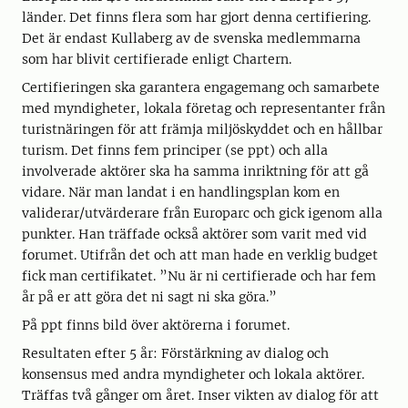
länder. Det finns flera som har gjort denna certifiering.
Det är endast Kullaberg av de svenska medlemmarna
som har blivit certifierade enligt Chartern.
Certifieringen ska garantera engagemang och samarbete
med myndigheter, lokala företag och representanter från
turistnäringen för att främja miljöskyddet och en hållbar
turism. Det finns fem principer (se ppt) och alla
involverade aktörer ska ha samma inriktning för att gå
vidare. När man landat i en handlingsplan kom en
validerar/utvärderare från Europarc och gick igenom alla
punkter. Han träffade också aktörer som varit med vid
forumet. Utifrån det och att man hade en verklig budget
fick man certifikatet. ”Nu är ni certifierade och har fem
år på er att göra det ni sagt ni ska göra.”
På ppt finns bild över aktörerna i forumet.
Resultaten efter 5 år: Förstärkning av dialog och
konsensus med andra myndigheter och lokala aktörer.
Träffas två gånger om året. Inser vikten av dialog för att