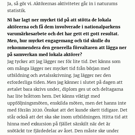
Ja, så gör vi. Aktörernas aktiviteter går in i naturums
statistik.
Ni har lagt ner mycket tid på att stötta de lokala
aktörerna och få dem involverade i nationalparkens
varumärkesarbete och det har gett ett gott resultat.
Men, hur mycket engagemang och tid skulle du
rekommendera den generella förvaltaren att lägga ner
på samverkan med lokala aktörer?
Jag tycker att jag lägger ner för lite tid. Det känns som
om många lägger ner mycket tid från början med
utbildning och avtalsskrivning. Jag lägger ner den
erforderliga tiden. Men jag känner i slutet på dagen att
avtalet bara skrivs under, diplom ges ut och deltagarna
har lite bråttom hem. Det känns viktigt med
uppföljningsmöten, enskilda möten, men det hanns inte
med förrän 2020. Önskat att det kunde skett tidigare. Det
står också att det ska ske inom utbildningen. Hitta tid att
hinna med exkursion på fjället särskilt när det är
snötäckt tre fjärdedelar av året. Den måste ske under