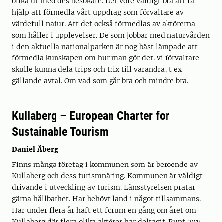
olika ut med des besökare. Det vore väldigt bra att få
hjälp att förmedla vårt uppdrag som förvaltare av
värdefull natur. Att det också förmedlas av aktörerna
som håller i upplevelser. De som jobbar med naturvården
i den aktuella nationalparken är nog bäst lämpade att
förmedla kunskapen om hur man gör det. vi förvaltare
skulle kunna dela trips och trix till varandra, t ex
gällande avtal. Om vad som går bra och mindre bra.
Kullaberg – European Charter for
Sustainable Tourism
Daniel Åberg
Finns många företag i kommunen som är beroende av
Kullaberg och dess turismnäring. Kommunen är väldigt
drivande i utveckling av turism. Länsstyrelsen pratar
gärna hållbarhet. Har behövt land i något tillsammans.
Har under flera år haft ett forum en gång om året om
Kullaberg där flera olika aktörer har deltagit. Runt 2015