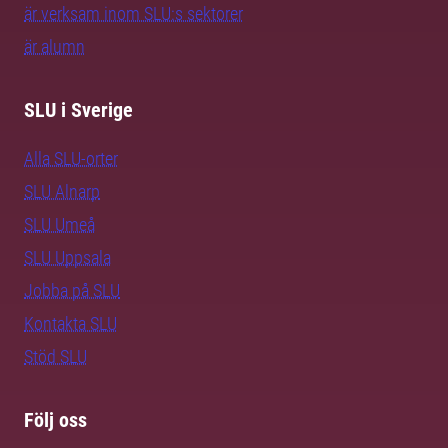
är verksam inom SLU:s sektorer
är alumn
SLU i Sverige
Alla SLU-orter
SLU Alnarp
SLU Umeå
SLU Uppsala
Jobba på SLU
Kontakta SLU
Stöd SLU
Följ oss