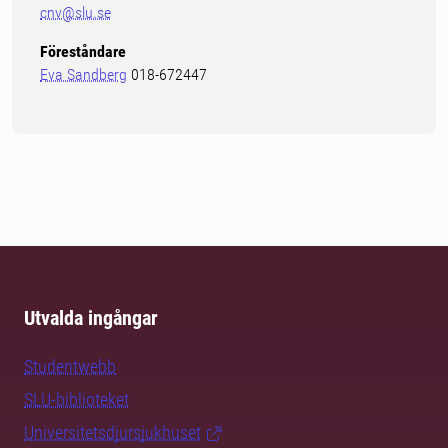
cnv@slu.se
Föreståndare
Eva Sandberg
018-672447
Utvalda ingångar
Studentwebb
SLU-biblioteket
Universitetsdjursjukhuset