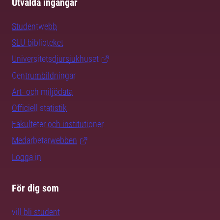
Utvalda ingångar
Studentwebb
SLU-biblioteket
Universitetsdjursjukhuset
Centrumbildningar
Art- och miljödata
Officiell statistik
Fakulteter och institutioner
Medarbetarwebben
Logga in
För dig som
vill bli student