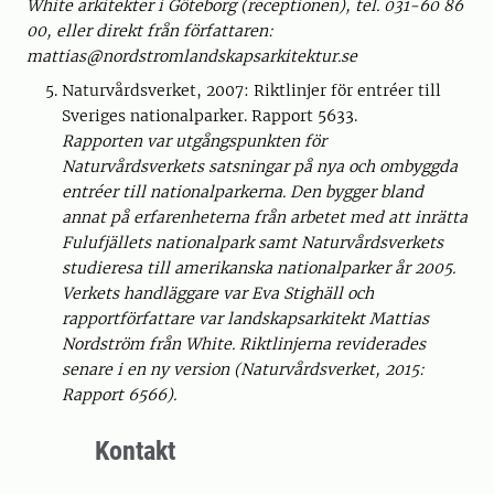
White arkitekter i Göteborg (receptionen), tel. 031-60 86
00, eller direkt från författaren:
mattias@nordstromlandskapsarkitektur.se
Naturvårdsverket, 2007: Riktlinjer för entréer till
Sveriges nationalparker. Rapport 5633.
Rapporten var utgångspunkten för
Naturvårdsverkets satsningar på nya och ombyggda
entréer till nationalparkerna. Den bygger bland
annat på erfarenheterna från arbetet med att inrätta
Fulufjällets nationalpark samt Naturvårdsverkets
studieresa till amerikanska nationalparker år 2005.
Verkets handläggare var Eva Stighäll och
rapportförfattare var landskapsarkitekt Mattias
Nordström från White. Riktlinjerna reviderades
senare i en ny version (Naturvårdsverket, 2015:
Rapport 6566).
Kontakt