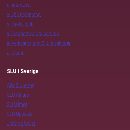
är journalist
vill bli doktorand
vill söka jobb
vill rapportera om naturen
är verksam inom SLU:s sektorer
är alumn
SLU i Sverige
Alla SLU-orter
SLU Alnarp
SLU Umeå
SLU Uppsala
Jobba på SLU