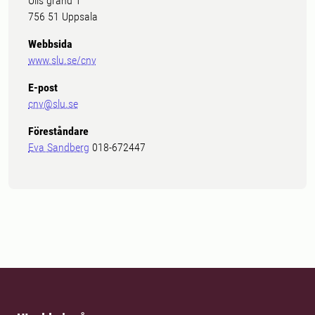
Ulls gränd 1
756 51 Uppsala
Webbsida
www.slu.se/cnv
E-post
cnv@slu.se
Föreståndare
Eva Sandberg
018-672447