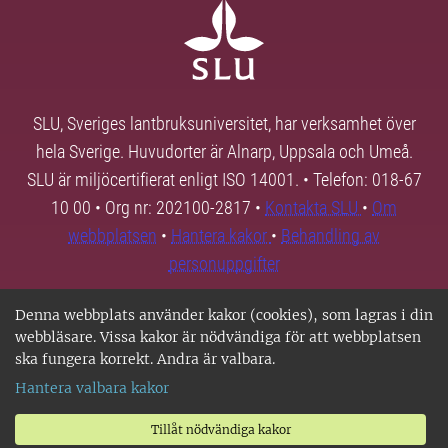
SLU, Sveriges lantbruksuniversitet, har verksamhet över
hela Sverige. Huvudorter är Alnarp, Uppsala och Umeå.
SLU är miljöcertifierat enligt ISO 14001. • Telefon: 018-67
10 00 • Org nr: 202100-2817 •
Kontakta SLU
•
Om
webbplatsen
•
Hantera kakor
•
Behandling av
personuppgifter
Denna webbplats använder kakor (cookies), som lagras i din
webbläsare. Vissa kakor är nödvändiga för att webbplatsen
ska fungera korrekt. Andra är valbara.
Hantera valbara kakor
Tillåt nödvändiga kakor