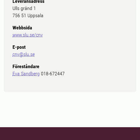
Leveransadress
Ulls gränd 1
756 51 Uppsala
Webbsida
www.slu.se/cnv
E-post
cnv@slu.se
Föreståndare
Eva Sandberg
018-672447