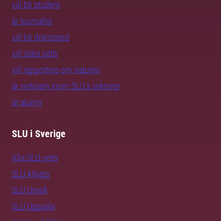
vill bli student
är journalist
vill bli doktorand
vill söka jobb
vill rapportera om naturen
är verksam inom SLU:s sektorer
är alumn
SLU i Sverige
Alla SLU-orter
SLU Alnarp
SLU Umeå
SLU Uppsala