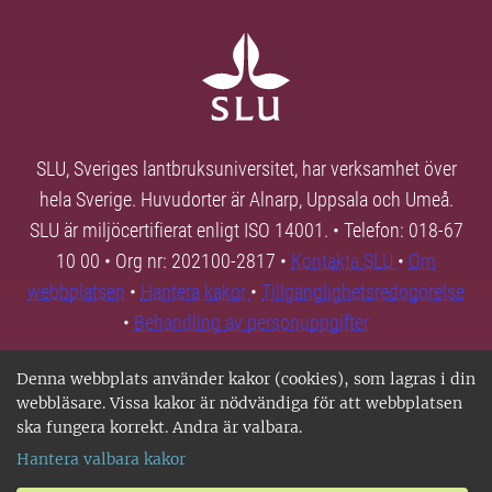
SLU, Sveriges lantbruksuniversitet, har verksamhet över
hela Sverige. Huvudorter är Alnarp, Uppsala och Umeå.
SLU är miljöcertifierat enligt ISO 14001. • Telefon: 018-67
10 00 • Org nr: 202100-2817 •
Kontakta SLU
•
Om
webbplatsen
•
Hantera kakor
•
Tillgänglighetsredogörelse
•
Behandling av personuppgifter
Denna webbplats använder kakor (cookies), som lagras i din
webbläsare. Vissa kakor är nödvändiga för att webbplatsen
ska fungera korrekt. Andra är valbara.
Hantera valbara kakor