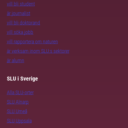
vill bli student
är journalist
vill bli doktorand
vill söka jobb
vill rapportera om naturen
är verksam inom SLU:s sektorer
är alumn
SLU i Sverige
Alla SLU-orter
SLU Alnarp
SLU Umeå
SLU Uppsala