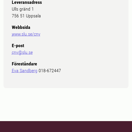
Leveransadress
Ulls gränd 1
756 51 Uppsala
Webbsida
www.slu.se/cnv
E-post
cnv@slu.se
Föreståndare
Eva Sandberg
018-672447