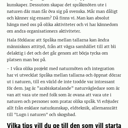
kunskaper. Dessutom skapar det språkmöten ute i
naturen där man får öva sig på svenska. Mår man dåligt
och känner sig ensam? Då finns vi. Man kan absolut
hänga med oss på olika aktiviteter och vi har kännedom
om andra organisationers aktiviteter.
Hala förklarar att Språka mellan tallarna kan ändra
människors attityd, från att vägra samhället till att bli
delaktig i det och det går genom att börja tycka om
platsen man bor på.
- I våra olika projekt med naturmöten och integration
har vi utvecklat Språka mellan tallarna och öppnat dörrar
ut i naturen, till en värld de inte trodde var intressant
för dem. Jag är ”arabiskatalande” naturvägledare som är
van att vara ute med folk som är ovana att vara ute i
naturen och personer som pratar olika språk. Vi erbjuder
allt från enklare naturkunskap, eldteknik, allemansrätt
till "Lugn i naturen" och skogsbad.
Vilka tips vill du ge till den som vill starta