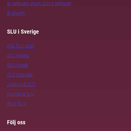
är verksam inom SLU:s sektorer
är alumn
SLU i Sverige
Alla SLU-orter
SLU Alnarp
SLU Umeå
SLU Uppsala
Jobba på SLU
Kontakta SLU
Stöd SLU
Följ oss