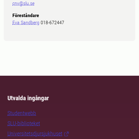
cnv@slu.se
Föreståndare
Eva Sandberg
018-672447
Utvalda ingångar
Studentwebb
SLU-biblioteket
Universitetsdjursjukhuset