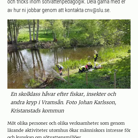
och tricks inom sötvattenpedagogik. Dela gärna med er
av hur ni jobbar genom att kontakta cnv@slu.se.
En skolklass håvar efter fiskar, insekter och
andra kryp i Vramsån. Foto Johan Karlsson,
Kristanstads kommun
Möt olika personer och olika verksamheter som genom
lärande aktiviteter utomhus ökar människors intresse för
och kunskap om sötvattensmiljöer.