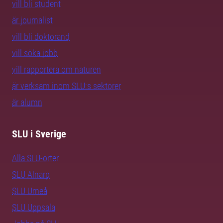
vill bli student
är journalist
vill bli doktorand
vill söka jobb
vill rapportera om naturen
är verksam inom SLU:s sektorer
är alumn
SLU i Sverige
Alla SLU-orter
SLU Alnarp
SLU Umeå
SLU Uppsala