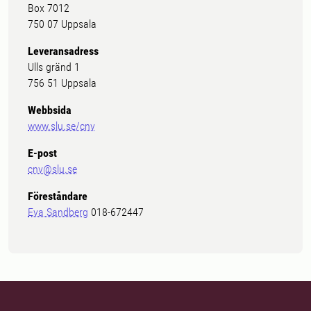
Box 7012
750 07 Uppsala
Leveransadress
Ulls gränd 1
756 51 Uppsala
Webbsida
www.slu.se/cnv
E-post
cnv@slu.se
Föreståndare
Eva Sandberg
018-672447