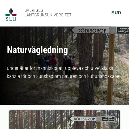
SVERIGES
MENY
LANTBRUKSUNIVERSITET
Naturvägledning
underlättar för människor att uppleva och utveckla sin
känsla för och kunskap om naturen och kulturlandskapet.