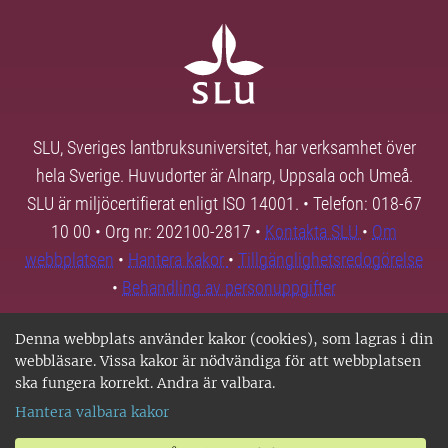
SLU, Sveriges lantbruksuniversitet, har verksamhet över
hela Sverige. Huvudorter är Alnarp, Uppsala och Umeå.
SLU är miljöcertifierat enligt ISO 14001. • Telefon: 018-67
10 00 • Org nr: 202100-2817 •
Kontakta SLU
•
Om
webbplatsen
•
Hantera kakor
•
Tillgänglighetsredogörelse
•
Behandling av personuppgifter
Denna webbplats använder kakor (cookies), som lagras i din
webbläsare. Vissa kakor är nödvändiga för att webbplatsen
ska fungera korrekt. Andra är valbara.
Hantera valbara kakor