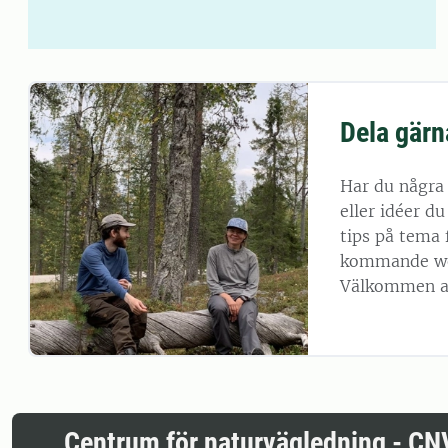
Dela gärn
Har du några 
eller idéer du
tips på tema 
kommande we
Välkommen at
Centrum för naturvägledning - CN