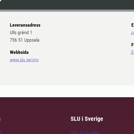
Leveransadress
E
Ulls gränd 1
c
756 51 Uppsala
F
Webbsida
E
www.slu.se/cnv
m
SLU i Sverige
t
Alla SLU-orter