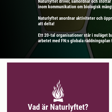
Naturlyftet driver, samordnar och stötta
inom kommunikation om biologisk mångf
Naturlyftet anordnar aktiviteter och öp
att delta!
Ett 20-tal organisationer står i nuläget
arbetet med FN:s globala räddningsplan f
Vad är Naturlyftet?