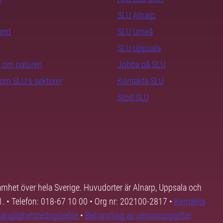
SLU Alnarp
rand
SLU Umeå
SLU Uppsala
ra om naturen
Jobba på SLU
nom SLU:s sektorer
Kontakta SLU
Stöd SLU
samhet över hela Sverige. Huvudorter är Alnarp, Uppsala och
01. • Telefon: 018-67 10 00 • Org nr: 202100-2817 •
Kontakta
lgänglighetsredogörelse
•
Behandling av personuppgifter