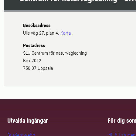
Besöksadress
Ulls väg 27, plan 4.
Karta
Postadress
SLU Centrum för naturvägledning
Box 7012
750 07 Uppsala
Utvalda ingångar
För dig so
Studentwebb
vill bli studen