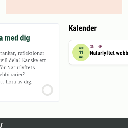
Kalender
a med dig
ONLINE
JUNI
11
Naturlyftet webb
tankar, reflektioner
2026-06-11 08:30:00
till
20
2026
 vill dela? Kanske ett
för Naturlyftets
bbinarier?
t höra av dig.
V