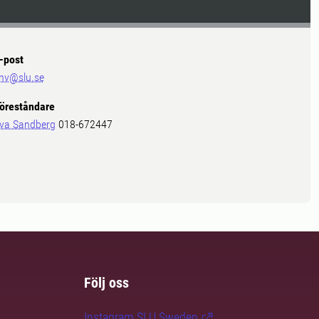
-post
nv@slu.se
öreståndare
va Sandberg
018-672447
Följ oss
Instagram SLU.Sweden