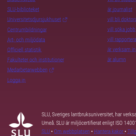
SLU-biblioteket
är journalist
Universitetsdjursjukhuset
vill bli dokto
vill söka jobb
Centrumbildningar
vill rapporte
Art- och miljödata
är verksam i
Officiell statistik
är alumn
Fakulteter och institutioner
Medarbetarwebben
Logga in
SLU, Sveriges lantbruksuniversitet, har verk
Umeå. SLU är miljöcertifierat enligt ISO 140
SLU
•
Om webbplatsen
•
Hantera kakor
•
Til