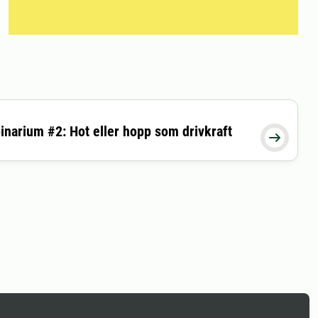
inarium #2: Hot eller hopp som drivkraft
26-06-11 10:00:00
