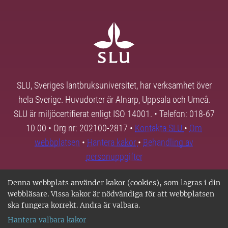
SLU, Sveriges lantbruksuniversitet, har verksamhet över
hela Sverige. Huvudorter är Alnarp, Uppsala och Umeå.
SLU är miljöcertifierat enligt ISO 14001. • Telefon: 018-67
10 00 • Org nr: 202100-2817 •
Kontakta SLU
•
Om
webbplatsen
•
Hantera kakor
•
Behandling av
personuppgifter
Denna webbplats använder kakor (cookies), som lagras i din
webbläsare. Vissa kakor är nödvändiga för att webbplatsen
ska fungera korrekt. Andra är valbara.
Hantera valbara kakor