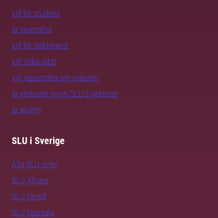
vill bli student
är journalist
vill bli doktorand
vill söka jobb
vill rapportera om naturen
är verksam inom SLU:s sektorer
är alumn
SLU i Sverige
Alla SLU-orter
SLU Alnarp
SLU Umeå
SLU Uppsala