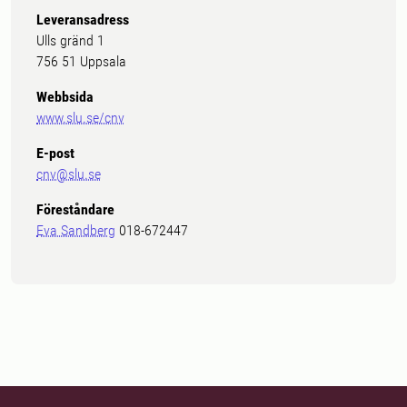
Leveransadress
Ulls gränd 1
756 51 Uppsala
Webbsida
www.slu.se/cnv
E-post
cnv@slu.se
Föreståndare
Eva Sandberg
018-672447