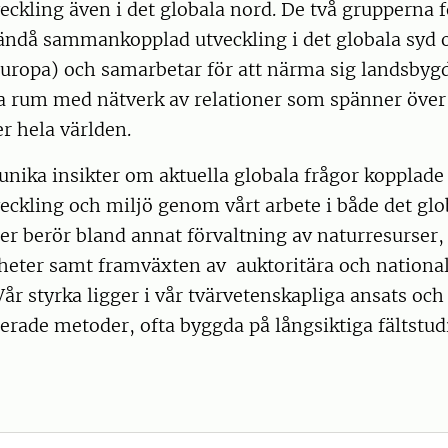
ckling även i det globala nord. De två grupperna 
 ändå sammankopplad utveckling i det globala syd 
Europa) och samarbetar för att närma sig landsby
a rum med nätverk av relationer som spänner öve
r hela världen.
unika insikter om aktuella globala frågor kopplade t
ckling och miljö genom vårt arbete i både det glo
ier berör bland annat förvaltning av naturresurser,
heter samt framväxten av auktoritära och national
år styrka ligger i vår tvärvetenskapliga ansats och
rade metoder, ofta byggda på långsiktiga fältstud