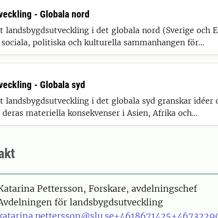
eckling - Globala nord
landsbygdsutveckling i det globala nord (Sverige och 
sociala, politiska och kulturella sammanhangen för
 och vardagsliv på landsbygden.
eckling - Globala syd
landsbygdsutveckling i det globala syd granskar idéer
 deras materiella konsekvenser i Asien, Afrika och
erika.
akt
on
Katarina Pettersson, Forskare, avdelningschef
Avdelningen för landsbygdsutveckling
katarina.pettersson@slu.se
+4618671425
+4673229