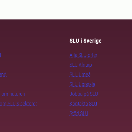
m
SLU i Sverige
t
Alla SLU-orter
SLU Alnarp
rand
SLU Umeå
SLU Uppsala
ra om naturen
Jobba på SLU
nom SLU:s sektorer
Kontakta SLU
Stöd SLU