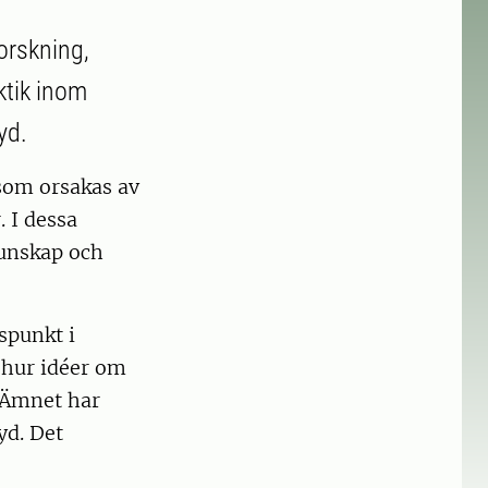
orskning,
ktik inom
yd.
som orsakas av
 I dessa
kunskap och
spunkt i
 hur idéer om
 Ämnet har
yd. Det