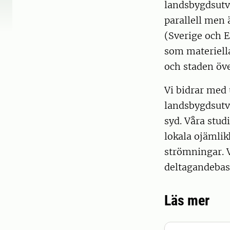
landsbygdsutve
parallell men
(Sverige och 
som materiell
och staden öve
Vi bidrar med 
landsbygdsutve
syd. Våra stud
lokala ojämlik
strömningar. V
deltagandebase
Läs mer