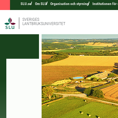
SLU.se
Om SLU
Organisation och styrning
Institutionen för
SVERIGES
LANTBRUKSUNIVERSITET