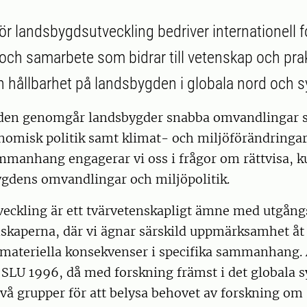
ör landsbygdsutveckling bedriver internationell f
och samarbete som bidrar till vetenskap och pra
h hållbarhet på landsbygden i globala nord och s
lden genomgår landsbygder snabba omvandlingar 
nomisk politik samt klimat- och miljöförändringar.
manhang engagerar vi oss i frågor om rättvisa, 
ygdens omvandlingar och miljöpolitik.
eckling är ett tvärvetenskapligt ämne med utgång
skaperna, där vi ägnar särskild uppmärksamhet åt
r materiella konsekvenser i specifika sammanhang.
d SLU 1996, då med forskning främst i det globala s
två grupper för att belysa behovet av forskning om