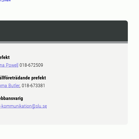
efekt
ina Powell
018-672509
ällföreträdande prefekt
ma Butler
, 018-673381
bbansvarig
l-kommunikation@slu.se