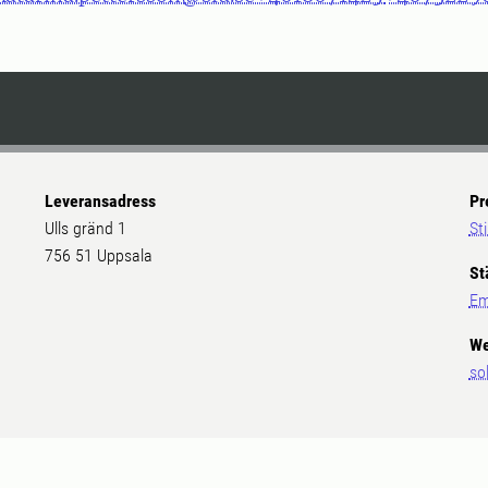
Leveransadress
Pr
Ulls gränd 1
St
756 51 Uppsala
St
Em
We
so