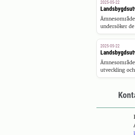
2025-05-22
Landsbygdsutv
Ämnesområdet 
undersöker de 
policyinsatser
2025-05-22
Landsbygdsutv
Ämnesområdet 
utveckling och
Syd-/Mellanam
Kont
Pers