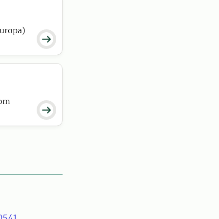
Europa)

 om

0541