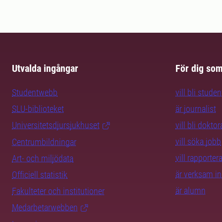
Utvalda ingångar
För dig so
Studentwebb
vill bli studen
SLU-biblioteket
är journalist
Universitetsdjursjukhuset
vill bli dokto
vill söka jobb
Centrumbildningar
vill rapporte
Art- och miljödata
är verksam i
Officiell statistik
är alumn
Fakulteter och institutioner
Medarbetarwebben