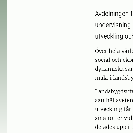
Avdelningen f
undervisning 
utveckling oc
Över hela vär
social och eko
dynamiska sam
makt i landsb
Landsbygdsutv
samhällsveten
utveckling få
sina rötter vi
delades upp i 