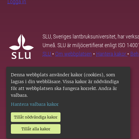
Logga in
SLU, Sveriges lantbruksuniversitet, har verk
Umeå. SLU är miljöcertifierat enligt ISO 140
SLU
•
Om webbplatsen
•
Hantera kakor
•
Beh
Denna webbplats använder kakor (cookies), som
lagras i din webbläsare. Vissa kakor är nödvändiga
för att webbplatsen ska fungera korrekt. Andra är
valbara.
Hantera valbara kakor
Tillåt nödvändiga kakor
Tillåt alla kakor