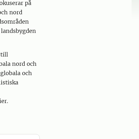
fokuserar på
och nord
gdsområden
r landsbygden
ill
bala nord och
 globala och
istiska
ier.