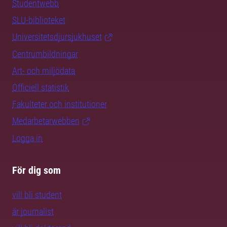
Studentwebb
SLU-biblioteket
Universitetsdjursjukhuset
Centrumbildningar
Art- och miljödata
Officiell statistik
Fakulteter och institutioner
Medarbetarwebben
Logga in
För dig som
vill bli student
är journalist