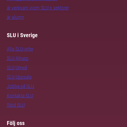
är verksam inom SLU:s sektorer
är alumn
SLU i Sverige
Alla SLU-orter
SLU Alnarp
SLU Umeå
SLU Uppsala
Jobba på SLU
Kontakta SLU
Stöd SLU
Följ oss