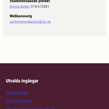
Ställföreträdande prefekt
Emma Butler
, 018-673381
Webbansvarig
sol-kommunikation@slu.se
Utvalda ingångar
Studentwebb
SLU-biblioteket
Universitetsdjursjukhuset