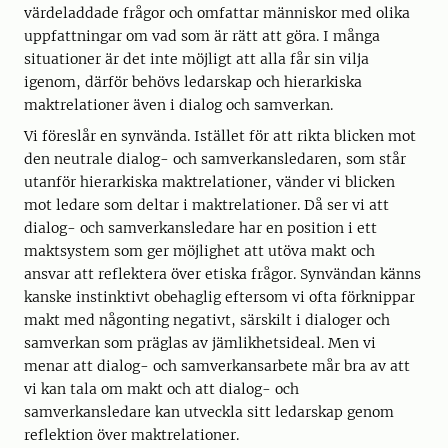
värdeladdade frågor och omfattar människor med olika
uppfattningar om vad som är rätt att göra. I många
situationer är det inte möjligt att alla får sin vilja
igenom, därför behövs ledarskap och hierarkiska
maktrelationer även i dialog och samverkan.
Vi föreslår en synvända. Istället för att rikta blicken mot
den neutrale dialog- och samverkansledaren, som står
utanför hierarkiska maktrelationer, vänder vi blicken
mot ledare som deltar i maktrelationer. Då ser vi att
dialog- och samverkansledare har en position i ett
maktsystem som ger möjlighet att utöva makt och
ansvar att reflektera över etiska frågor. Synvändan känns
kanske instinktivt obehaglig eftersom vi ofta förknippar
makt med någonting negativt, särskilt i dialoger och
samverkan som präglas av jämlikhetsideal. Men vi
menar att dialog- och samverkansarbete mår bra av att
vi kan tala om makt och att dialog- och
samverkansledare kan utveckla sitt ledarskap genom
reflektion över maktrelationer.