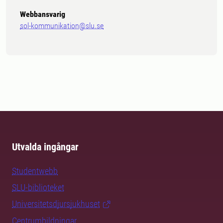
Webbansvarig
sol-kommunikation@slu.se
Utvalda ingångar
Studentwebb
SLU-biblioteket
Universitetsdjursjukhuset
Centrumbildningar