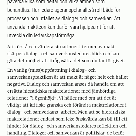
påverka vilka som deltar och vilka ämnen som
behandlas. Hur ledare agerar spelar alltså roll både för
processen och utfallet av dialoger och samverkan. Att
använda maktteori kan därför vara hjälpsamt för att
utveckla din ledarskapsförmåga.
Att förstå och värdera situationer i termer av makt
skärper dialog- och samverkansledares blick och kan
göra det möjligt att ifrågasätta det som du tar för givet.
En vanlig (miss)uppfattning i dialog- och
samverkanspraktiken är att makt är något helt och hållet
negativt. Dialog och samverkan anses då handla om att
ersätta hierarkiska maktrelationer med jämbördiga
relationer ”i ögonhöjd”. Vi håller med om att det är
viktigt att kritiskt granska och förändra maktrelationer i
dialog- och samverkans-arbetet. Men att se hierarkiska
maktrelationer endast som icke önskvärda kan bli till ett
hinder för dialog- och samverkansledares reflektion och
handling. Dialoger och samverkan är politiska; de berör