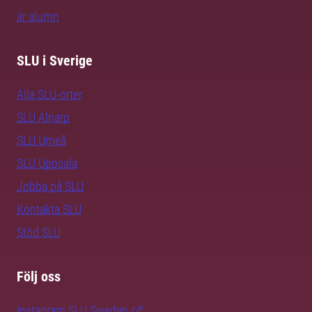
är alumn
SLU i Sverige
Alla SLU-orter
SLU Alnarp
SLU Umeå
SLU Uppsala
Jobba på SLU
Kontakta SLU
Stöd SLU
Följ oss
Instagram SLU.Sweden