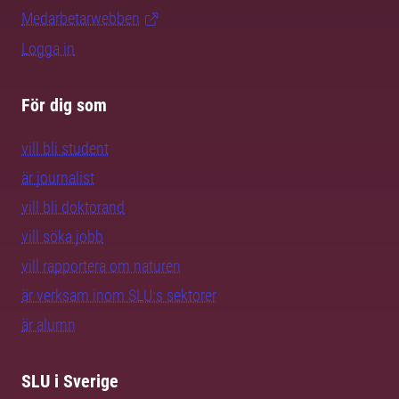
Medarbetarwebben
Logga in
För dig som
vill bli student
är journalist
vill bli doktorand
vill söka jobb
vill rapportera om naturen
är verksam inom SLU:s sektorer
är alumn
SLU i Sverige