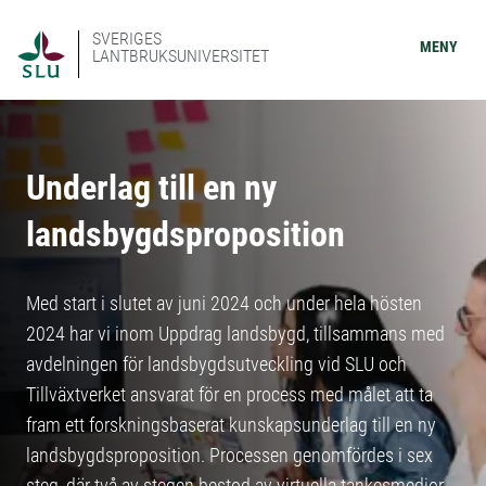
SVERIGES
MENY
LANTBRUKSUNIVERSITET
Underlag till en ny
landsbygdsproposition
Med start i slutet av juni 2024 och under hela hösten
2024 har vi inom Uppdrag landsbygd, tillsammans med
avdelningen för landsbygdsutveckling vid SLU och
Tillväxtverket ansvarat för en process med målet att ta
fram ett forskningsbaserat kunskapsunderlag till en ny
landsbygdsproposition. Processen genomfördes i sex
steg, där två av stegen bestod av virtuella tankesmedjor