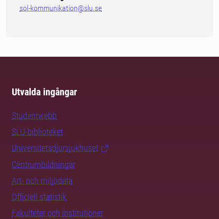
sol-kommunikation@slu.se
Utvalda ingångar
Studentwebb
SLU-biblioteket
Universitetsdjursjukhuset
Centrumbildningar
Art- och miljödata
Officiell statistik
Fakulteter och institutioner