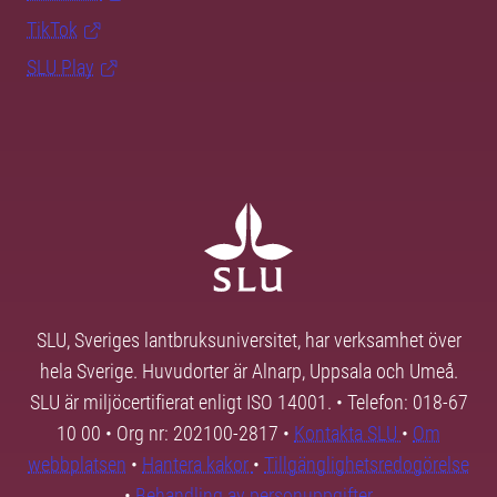
TikTok
SLU Play
SLU, Sveriges lantbruksuniversitet, har verksamhet över
hela Sverige. Huvudorter är Alnarp, Uppsala och Umeå.
SLU är miljöcertifierat enligt ISO 14001. • Telefon: 018-67
10 00 • Org nr: 202100-2817 •
Kontakta SLU
•
Om
webbplatsen
•
Hantera kakor
•
Tillgänglighetsredogörelse
•
Behandling av personuppgifter