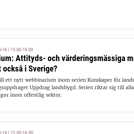
-16 | 15.00-16.00
um: Attityds- och värderingsmässiga me
t också i Sverige?
 14:00
l ett nytt webbinarium inom serien Kunskaper för land
suppdraget Uppdrag landsbygd. Serien riktar sig till al
gor inom offentlig sektor.
-19 | 15.00-16.00