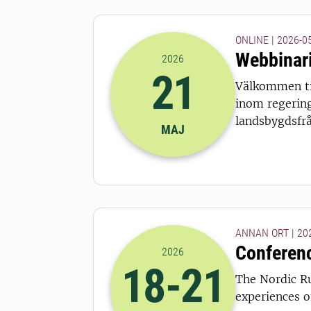
ONLINE | 2026-05
Webbinari
2026
21
Välkommen til
2026-21-05 13:00
till
2026-21-05
inom regering
landsbygdsfrå
MAJ
ANNAN ORT | 202
Conferenc
2026
18
-21
The Nordic Ru
2026-18-05 22:00
till
2026-21-05
experiences o