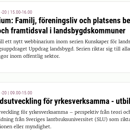
-20 | 15.00-16.00
um: Familj, föreningsliv och platsens b
och framtidsval i landsbygdskommuner
 15:00
l ett nytt webbinarium inom serien Kunskaper för land
suppdraget Uppdrag landsbygd. Serien riktar sig till al
gor inom offentlig sektor.
-20 | 09.00-15.00
sutveckling för yrkesverksamma - utbild
eckling för yrkesverksamma – perspektiv från teori och
 14:00
dning från Sveriges lantbruksuniversitet (SLU) som rikta
onen eller myndighet.