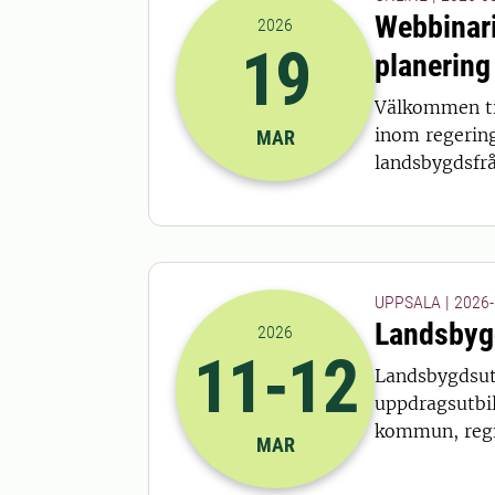
Webbinari
2026
19
planering
2026-19-03 14:00
till
2026-19-03
Välkommen til
inom regering
MAR
landsbygdsfrå
UPPSALA | 2026-
Landsbygd
2026
11
-12
Landsbygdsutv
2026-11-03 12:00
till
2026-12-03
uppdragsutbil
kommun, regi
MAR