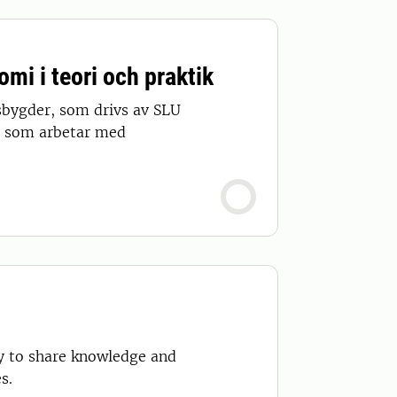
mi i teori och praktik
sbygder, som drivs av SLU
la som arbetar med
ty to share knowledge and
s.