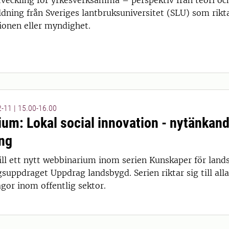
eckling för yrkesverksamma – perspektiv från teori och
 11:00
dning från Sveriges lantbruksuniversitet (SLU) som rikta
onen eller myndighet.
-11 | 15.00-16.00
um: Lokal social innovation - nytänkande
ng
 15:00
l ett nytt webbinarium inom serien Kunskaper för land
suppdraget Uppdrag landsbygd. Serien riktar sig till al
gor inom offentlig sektor.