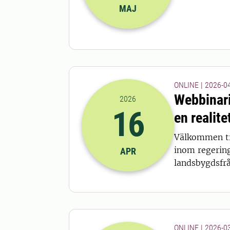
MAJ
ONLINE | 2026-04
Webbinari
2026
16
en realite
2026-16-04 13:00
till
2026-16-04
Välkommen til
inom regering
APR
landsbygdsfrå
ONLINE | 2026-03