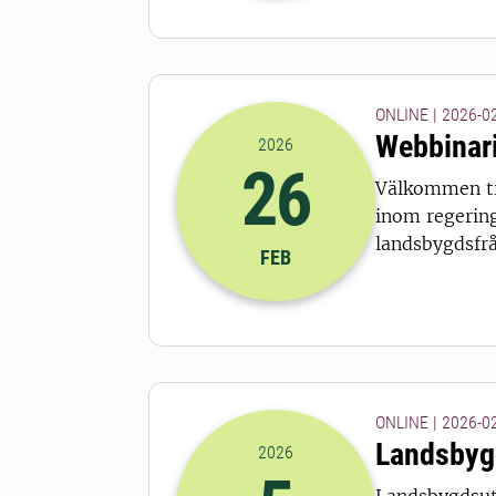
ONLINE | 2026-02
Webbinar
2026
26
Välkommen til
2026-26-02 14:00
till
2026-26-02
inom regering
landsbygdsfrå
FEB
ONLINE | 2026-02
Landsbygd
2026