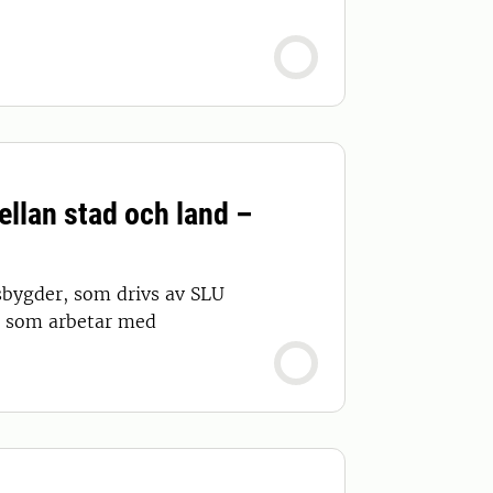
llan stad och land –
sbygder, som drivs av SLU
la som arbetar med