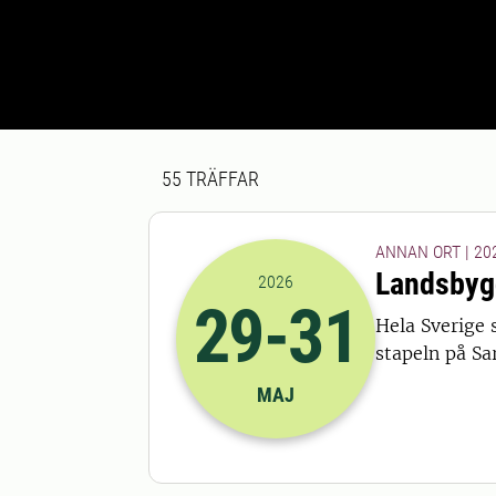
Sökresultat
55 sökresultat hittades
55
TRÄFFAR
ANNAN ORT | 202
Landsbyg
2026
29
-31
Hela Sverige 
2026-29-05 07:00
till
2026-31-05
stapeln på Sar
MAJ