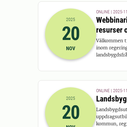
ONLINE | 2025-11
Webbinari
2025
20
resurser 
2025-20-11 14:00
till
2025-20-11
Välkommen til
inom regering
NOV
landsbygdsfrå
ONLINE | 2025-11
Landsbygd
2025
20
Landsbygdsutv
2025-20-11 08:00
till
2025-20-11
uppdragsutbil
kommun, regi