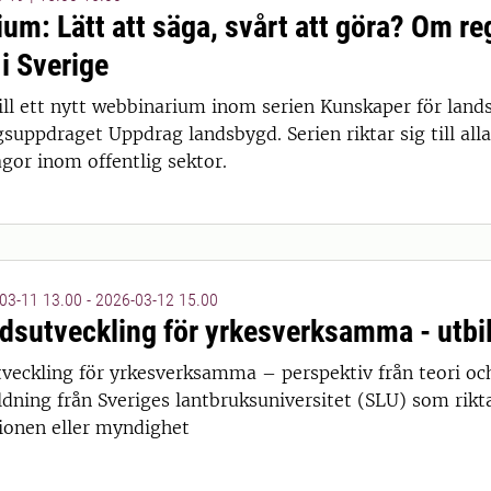
um: Lätt att säga, svårt att göra? Om re
 i Sverige
 15:00
l ett nytt webbinarium inom serien Kunskaper för land
suppdraget Uppdrag landsbygd. Serien riktar sig till al
gor inom offentlig sektor.
03-11 13.00 - 2026-03-12 15.00
sutveckling för yrkesverksamma - utbild
eckling för yrkesverksamma – perspektiv från teori och
 14:00
dning från Sveriges lantbruksuniversitet (SLU) som rikta
onen eller myndighet