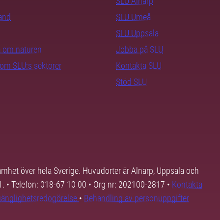
SLU Alnarp
rand
SLU Umeå
SLU Uppsala
ra om naturen
Jobba på SLU
nom SLU:s sektorer
Kontakta SLU
Stöd SLU
samhet över hela Sverige. Huvudorter är Alnarp, Uppsala och
01. • Telefon: 018-67 10 00 • Org nr: 202100-2817 •
Kontakta
lgänglighetsredogörelse
•
Behandling av personuppgifter