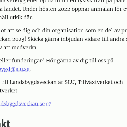
a verktyg eller bjuda in till en fysisk träff på plat
ela landet. Under hösten 2022 öppnar anmälan för
åll utkik där.
ot att se dig och din organisation som en del av 
an 2023! Skicka gärna inbjudan vidare till andra 
v att medverka.
eller funderingar? Hör gärna av dig till oss på
bygd@slu.se
.
e till Landsbygdsveckan är SLU, Tillväxtverket och
tverket
ndsbygdsveckan.se
kt