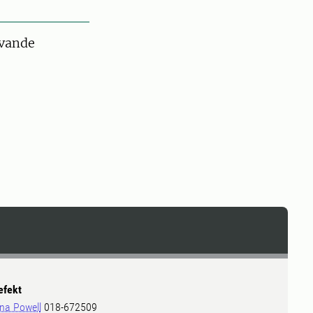
evande
efekt
ina Powell
018-672509