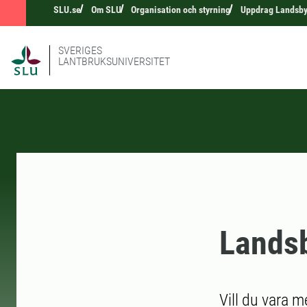
SLU.se
Om SLU
Organisation och styrning
Uppdrag Landsb
SVERIGES
LANTBRUKSUNIVERSITET
Lands
Vill du vara m