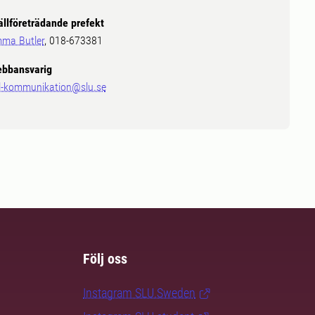
ällföreträdande prefekt
ma Butler
, 018-673381
bbansvarig
l-kommunikation@slu.se
Följ oss
Instagram SLU.Sweden