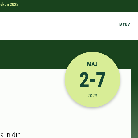
eckan 2023
MENY
MAJ
2-7
2023-05-02 08:00:00
til
2023
a in din