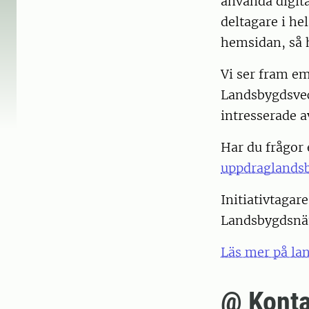
använda digital
deltagare i h
hemsidan, så h
Vi ser fram em
Landsbygdsveck
intresserade a
Har du frågor 
uppdraglands
Initiativtagar
Landsbygdsnä
Läs mer på la
@ Konta