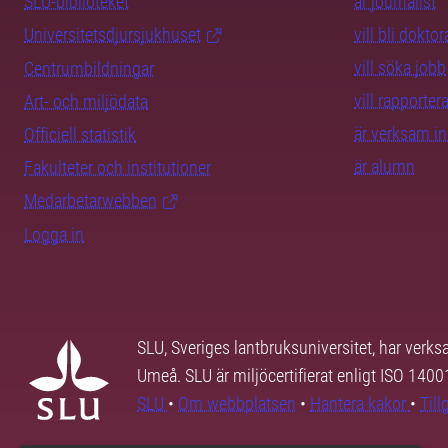
SLU-biblioteket
är journalist
Universitetsdjursjukhuset
vill bli dokto
vill söka jobb
Centrumbildningar
vill rapporte
Art- och miljödata
är verksam i
Officiell statistik
är alumn
Fakulteter och institutioner
Medarbetarwebben
Logga in
SLU, Sveriges lantbruksuniversitet, har verk
Umeå. SLU är miljöcertifierat enligt ISO 140
SLU
•
Om webbplatsen
•
Hantera kakor
•
Til