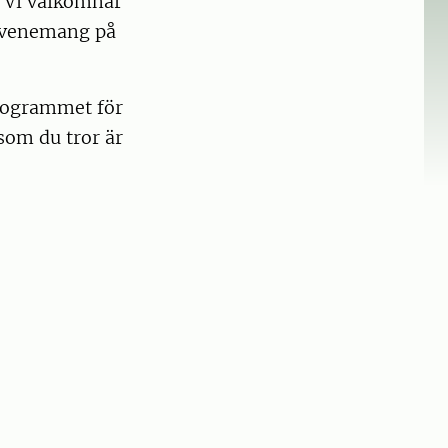
s. Vi välkomnar
 evenemang på
programmet för
som du tror är