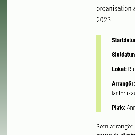
organisation
2023.
Startdat
Slutdatu
Lokal:
Ru
Arrangör
lantbruksu
Plats:
Ann
Som arrangör k