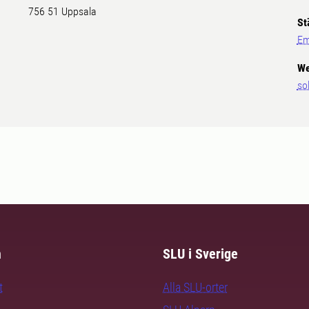
756 51 Uppsala
St
Em
We
so
m
SLU i Sverige
t
Alla SLU-orter