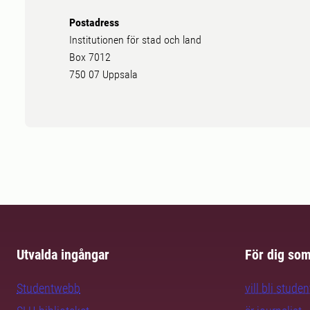
Postadress
Institutionen för stad och land
Box 7012
750 07 Uppsala
Utvalda ingångar
För dig so
Studentwebb
vill bli studen