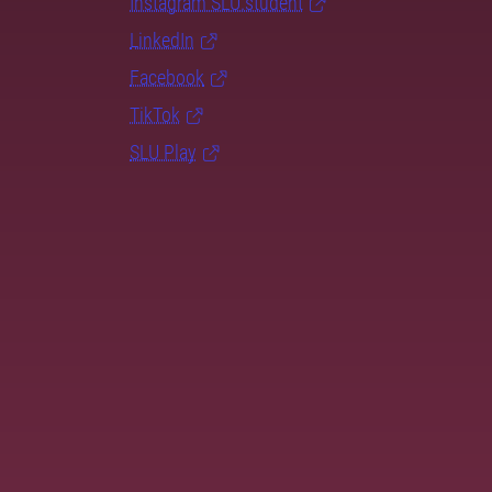
Instagram SLU.student
LinkedIn
Facebook
TikTok
SLU Play