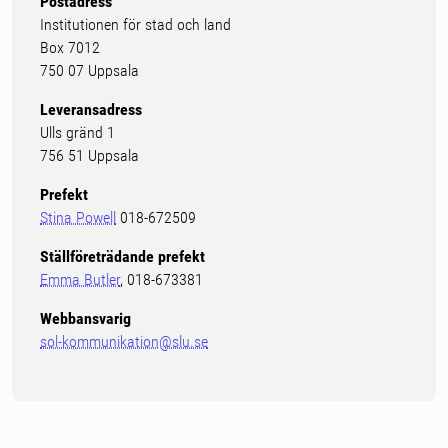
Postadress
Institutionen för stad och land
Box 7012
750 07 Uppsala
Leveransadress
Ulls gränd 1
756 51 Uppsala
Prefekt
Stina Powell
018-672509
Ställföreträdande prefekt
Emma Butler
, 018-673381
Webbansvarig
sol-kommunikation@slu.se