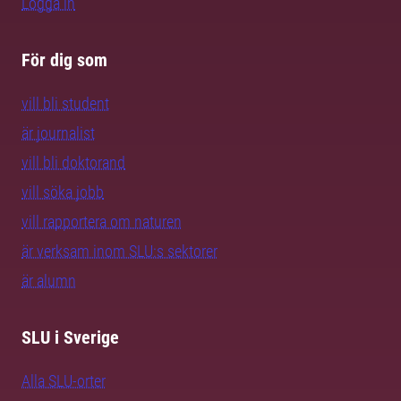
Logga in
För dig som
vill bli student
är journalist
vill bli doktorand
vill söka jobb
vill rapportera om naturen
är verksam inom SLU:s sektorer
är alumn
SLU i Sverige
Alla SLU-orter