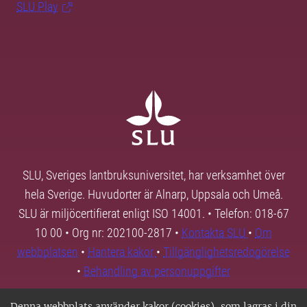
SLU Play
SLU, Sveriges lantbruksuniversitet, har verksamhet över
hela Sverige. Huvudorter är Alnarp, Uppsala och Umeå.
SLU är miljöcertifierat enligt ISO 14001. • Telefon: 018-67
10 00 • Org nr: 202100-2817 •
Kontakta SLU
•
Om
webbplatsen
•
Hantera kakor
•
Tillgänglighetsredogörelse
•
Behandling av personuppgifter
Denna webbplats använder kakor (cookies), som lagras i din