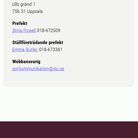
Ulls gränd 1
756 51 Uppsala
Prefekt
Stina Powell
018-672509
Ställföreträdande prefekt
Emma Butler
, 018-673381
Webbansvarig
sol-kommunikation@slu.se