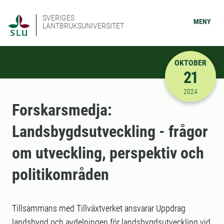
SVERIGES
MENY
LANTBRUKSUNIVERSITET
OKTOBER
21
2024-10-21
2024
Forskarsmedja:
Landsbygdsutveckling - frågor
om utveckling, perspektiv och
politikområden
Tillsammans med Tillväxtverket ansvarar Uppdrag
landsbygd och avdelningen för landsbygdsutveckling vid