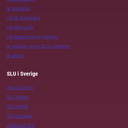
är journalist
vill bli doktorand
vill söka jobb
vill rapportera om naturen
är verksam inom SLU:s sektorer
är alumn
SLU i Sverige
Alla SLU-orter
SLU Alnarp
SLU Umeå
SLU Uppsala
Jobba på SLU