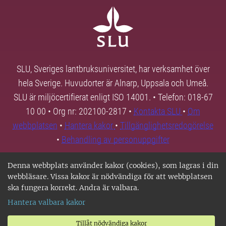
SLU, Sveriges lantbruksuniversitet, har verksamhet över
hela Sverige. Huvudorter är Alnarp, Uppsala och Umeå.
SLU är miljöcertifierat enligt ISO 14001. • Telefon: 018-67
10 00 • Org nr: 202100-2817 •
Kontakta SLU
•
Om
webbplatsen
•
Hantera kakor
•
Tillgänglighetsredogörelse
•
Behandling av personuppgifter
Denna webbplats använder kakor (cookies), som lagras i din
webbläsare. Vissa kakor är nödvändiga för att webbplatsen
ska fungera korrekt. Andra är valbara.
Hantera valbara kakor
Tillåt nödvändiga kakor