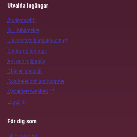
Utvalda ingångar
Studentwebb
SLU-biblioteket
Universitetsdjursjukhuset
Centrumbildningar
Art- och miljödata
Officiell statistik
Fakulteter och institutioner
Medarbetarwebben
Logga in
För dig som
vill bli student