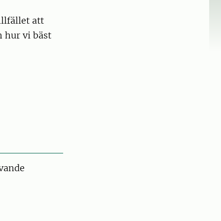
lfället att
 hur vi bäst
evande