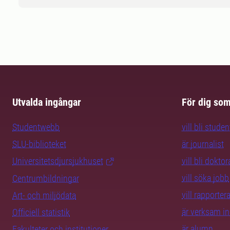
Utvalda ingångar
För dig so
Studentwebb
vill bli studen
SLU-biblioteket
är journalist
Universitetsdjursjukhuset
vill bli dokto
vill söka jobb
Centrumbildningar
vill rapporte
Art- och miljödata
är verksam i
Officiell statistik
är alumn
Fakulteter och institutioner