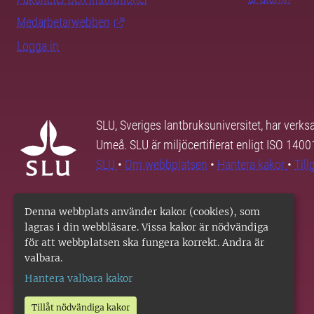
Medarbetarwebben
Logga in
SLU, Sveriges lantbruksuniversitet, har verk
Umeå. SLU är miljöcertifierat enligt ISO 140
SLU
•
Om webbplatsen
•
Hantera kakor
•
Til
Denna webbplats använder kakor (cookies), som
lagras i din webbläsare. Vissa kakor är nödvändiga
för att webbplatsen ska fungera korrekt. Andra är
valbara.
Hantera valbara kakor
Tillåt nödvändiga kakor