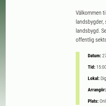
Välkommen til
landsbygder,
landsbygd. Se
offentlig sekt
Datum:
2
Tid:
15:0
Lokal:
Dig
Arrangör
Plats:
Onl