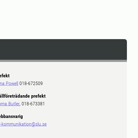
efekt
ina Powell
018-672509
ällföreträdande prefekt
ma Butler
, 018-673381
bbansvarig
l-kommunikation@slu.se