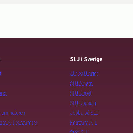
m
SLU i Sverige
t
Alla SLU-orter
SLU Alnarp
rand
SLU Umeå
SLU Uppsala
ra om naturen
Jobba på SLU
nom SLU:s sektorer
Kontakta SLU
Stöd SLU