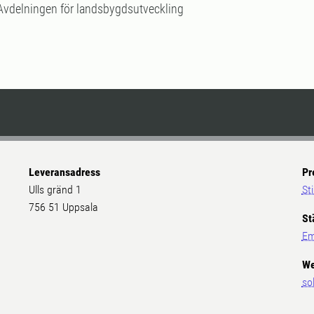
Avdelningen för landsbygdsutveckling
Leveransadress
Pr
Ulls gränd 1
St
756 51 Uppsala
St
Em
We
so