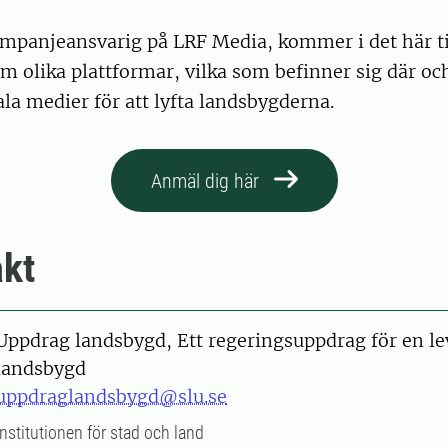
ampanjeansvarig på LRF Media, kommer i det här til
m olika plattformar, vilka som befinner sig där och
la medier för att lyfta landsbygderna.
Anmäl dig här
kt
Uppdrag landsbygd, Ett regeringsuppdrag för en l
landsbygd
uppdraglandsbygd@slu.se
Institutionen för stad och land