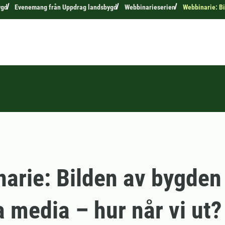
ygd
Evenemang från Uppdrag landsbygd
Webbinarieserien
Webbinarie: Bi
arie: Bilden av bygden
a media – hur når vi ut?