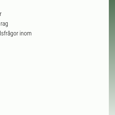
r
drag
gdsfrågor inom