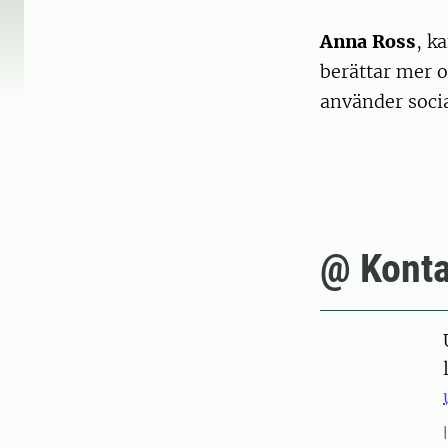
Anna Ross
, k
berättar mer o
använder socia
@ Konta