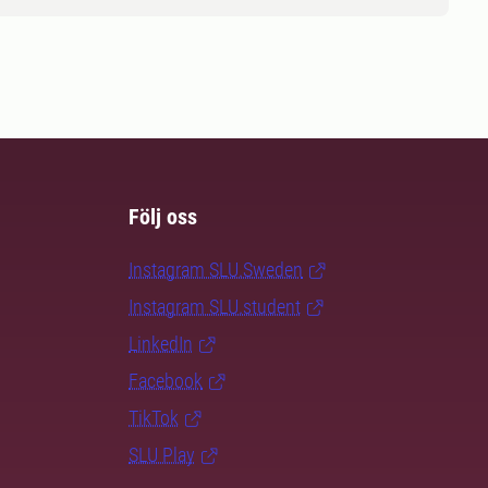
Följ oss
Instagram SLU.Sweden
Instagram SLU.student
LinkedIn
Facebook
TikTok
SLU Play