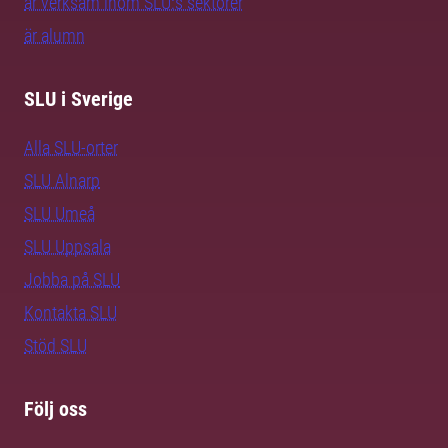
är verksam inom SLU:s sektorer
är alumn
SLU i Sverige
Alla SLU-orter
SLU Alnarp
SLU Umeå
SLU Uppsala
Jobba på SLU
Kontakta SLU
Stöd SLU
Följ oss