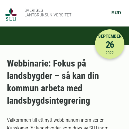
SVERIGES
MENY
LANTBRUKSUNIVERSITET
SEPTEMBER
26
2022-09-26
2022
Webbinarie: Fokus på
landsbygder – så kan din
kommun arbeta med
landsbygdsintegrering
Välkommen till ett nytt webbinarium inom serien
Kunskaper för landsbygder, som drivs av SLU inom