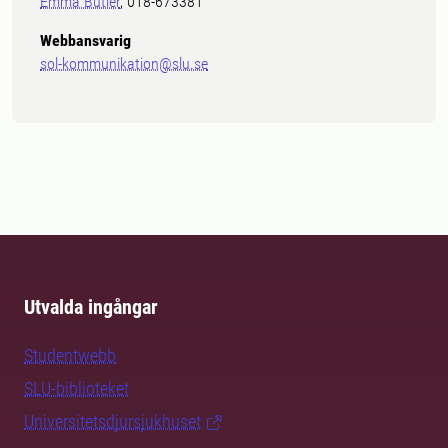
Emma Butler
, 018-673381
Webbansvarig
sol-kommunikation@slu.se
Utvalda ingångar
Studentwebb
SLU-biblioteket
Universitetsdjursjukhuset