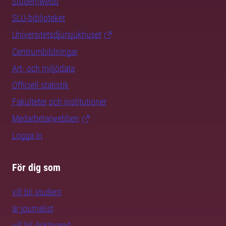
Studentwebb
SLU-biblioteket
Universitetsdjursjukhuset
Centrumbildningar
Art- och miljödata
Officiell statistik
Fakulteter och institutioner
Medarbetarwebben
Logga in
För dig som
vill bli student
är journalist
vill bli doktorand