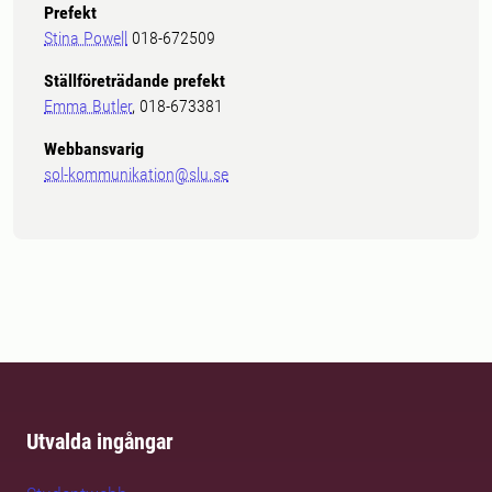
Prefekt
Stina Powell
018-672509
Ställföreträdande prefekt
Emma Butler
, 018-673381
Webbansvarig
sol-kommunikation@slu.se
Utvalda ingångar