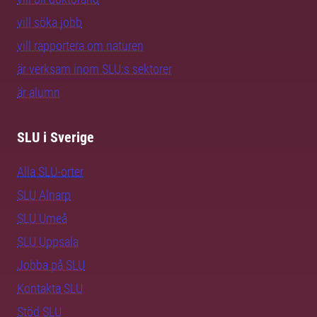
vill söka jobb
vill rapportera om naturen
är verksam inom SLU:s sektorer
är alumn
SLU i Sverige
Alla SLU-orter
SLU Alnarp
SLU Umeå
SLU Uppsala
Jobba på SLU
Kontakta SLU
Stöd SLU