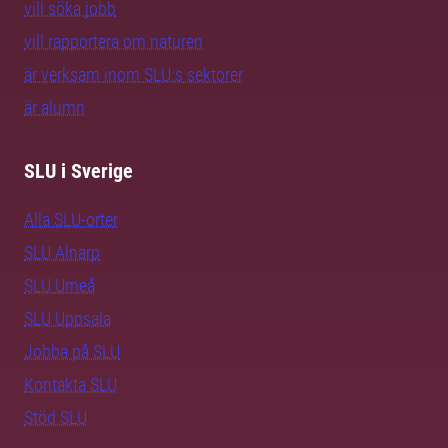
vill söka jobb
vill rapportera om naturen
är verksam inom SLU:s sektorer
är alumn
SLU i Sverige
Alla SLU-orter
SLU Alnarp
SLU Umeå
SLU Uppsala
Jobba på SLU
Kontakta SLU
Stöd SLU