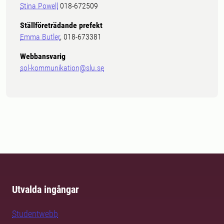
Stina Powell
018-672509
Ställföreträdande prefekt
Emma Butler
, 018-673381
Webbansvarig
sol-kommunikation@slu.se
Utvalda ingångar
Studentwebb