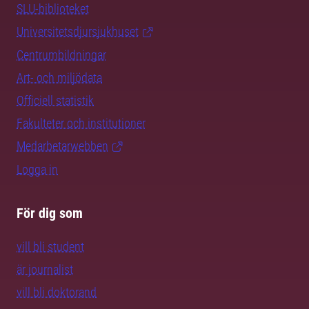
SLU-biblioteket
Universitetsdjursjukhuset
Centrumbildningar
Art- och miljödata
Officiell statistik
Fakulteter och institutioner
Medarbetarwebben
Logga in
För dig som
vill bli student
är journalist
vill bli doktorand