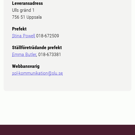
Leveransadress
Ulls gränd 1
756 51 Uppsala
Prefekt
Stina Powell
018-672509
Ställföreträdande prefekt
Emma Butler
, 018-673381
Webbansvarig
sol-kommunikation@slu.se