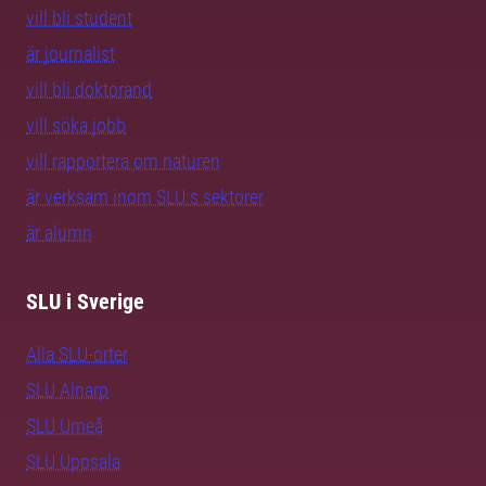
vill bli student
är journalist
vill bli doktorand
vill söka jobb
vill rapportera om naturen
är verksam inom SLU:s sektorer
är alumn
SLU i Sverige
Alla SLU-orter
SLU Alnarp
SLU Umeå
SLU Uppsala