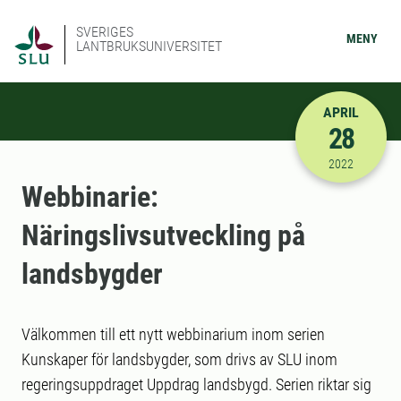
SVERIGES
MENY
LANTBRUKSUNIVERSITET
APRIL
28
2022-04-28
2022
Webbinarie:
Näringslivsutveckling på
landsbygder
Välkommen till ett nytt webbinarium inom serien
Kunskaper för landsbygder, som drivs av SLU inom
regeringsuppdraget Uppdrag landsbygd. Serien riktar sig