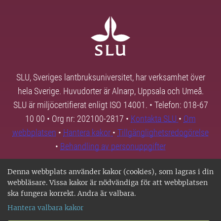
SLU, Sveriges lantbruksuniversitet, har verksamhet över
hela Sverige. Huvudorter är Alnarp, Uppsala och Umeå.
SLU är miljöcertifierat enligt ISO 14001. • Telefon: 018-67
10 00 • Org nr: 202100-2817 •
Kontakta SLU
•
Om
webbplatsen
•
Hantera kakor
•
Tillgänglighetsredogörelse
•
Behandling av personuppgifter
Denna webbplats använder kakor (cookies), som lagras i din
webbläsare. Vissa kakor är nödvändiga för att webbplatsen
ska fungera korrekt. Andra är valbara.
Hantera valbara kakor