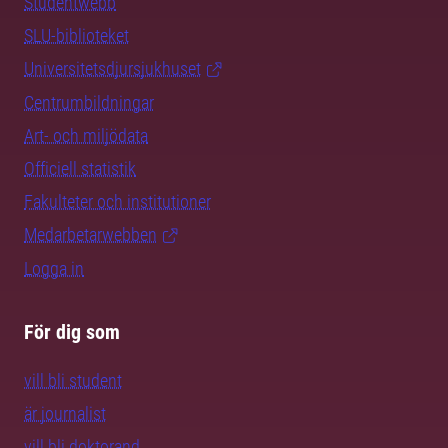
Studentwebb
SLU-biblioteket
Universitetsdjursjukhuset
Centrumbildningar
Art- och miljödata
Officiell statistik
Fakulteter och institutioner
Medarbetarwebben
Logga in
För dig som
vill bli student
är journalist
vill bli doktorand