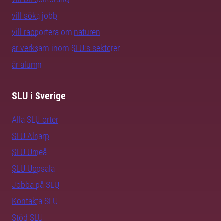
vill söka jobb
vill rapportera om naturen
är verksam inom SLU:s sektorer
är alumn
SLU i Sverige
Alla SLU-orter
SLU Alnarp
SLU Umeå
SLU Uppsala
Jobba på SLU
Kontakta SLU
Stöd SLU