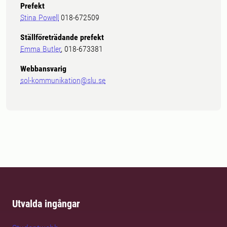
Prefekt
Stina Powell
018-672509
Ställföreträdande prefekt
Emma Butler
, 018-673381
Webbansvarig
sol-kommunikation@slu.se
Utvalda ingångar