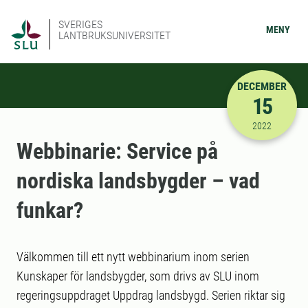
SVERIGES
MENY
LANTBRUKSUNIVERSITET
DECEMBER
15
2022-12-15
2022
Webbinarie: Service på
nordiska landsbygder – vad
funkar?
Välkommen till ett nytt webbinarium inom serien
Kunskaper för landsbygder, som drivs av SLU inom
regeringsuppdraget Uppdrag landsbygd. Serien riktar sig