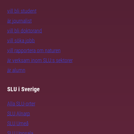
vill bli student
är journalist
vill bli doktorand
vill söka jobb
vill rapportera om naturen
är verksam inom SLU:s sektorer
är alumn
SLU i Sverige
Alla SLU-orter
SLU Alnarp
SLU Umeå
SLU Uppsala