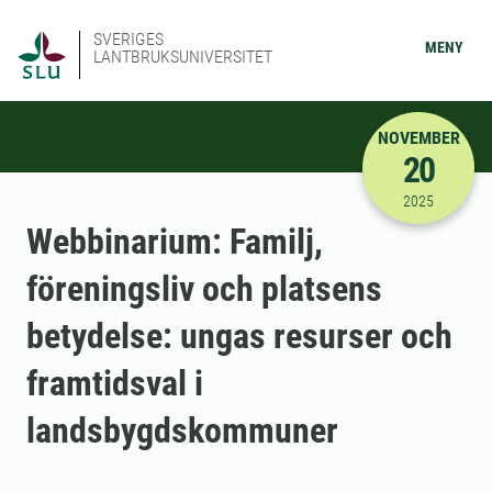
SVERIGES
MENY
LANTBRUKSUNIVERSITET
NOVEMBER
20
2025-11-20
2025
Webbinarium: Familj,
föreningsliv och platsens
betydelse: ungas resurser och
framtidsval i
landsbygdskommuner