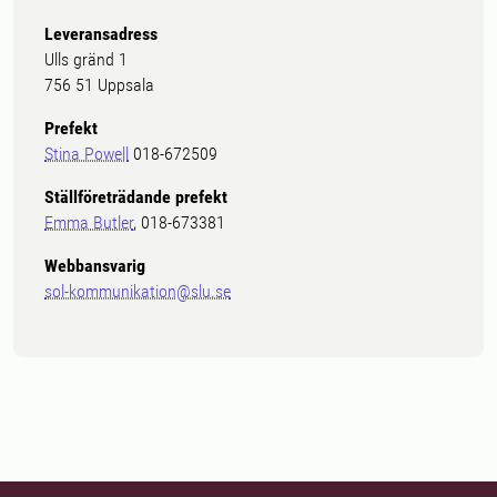
Leveransadress
Ulls gränd 1
756 51 Uppsala
Prefekt
Stina Powell
018-672509
Ställföreträdande prefekt
Emma Butler
, 018-673381
Webbansvarig
sol-kommunikation@slu.se