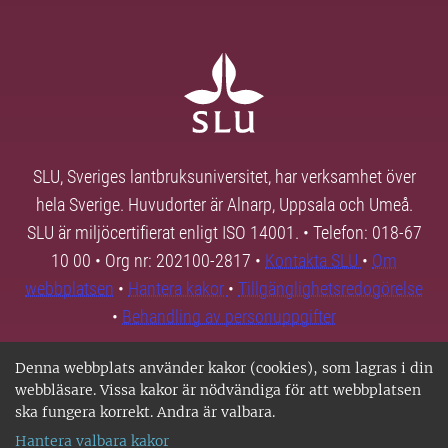
SLU, Sveriges lantbruksuniversitet, har verksamhet över
hela Sverige. Huvudorter är Alnarp, Uppsala och Umeå.
SLU är miljöcertifierat enligt ISO 14001. • Telefon: 018-67
10 00 • Org nr: 202100-2817 •
Kontakta SLU
•
Om
webbplatsen
•
Hantera kakor
•
Tillgänglighetsredogörelse
•
Behandling av personuppgifter
Denna webbplats använder kakor (cookies), som lagras i din
webbläsare. Vissa kakor är nödvändiga för att webbplatsen
ska fungera korrekt. Andra är valbara.
Hantera valbara kakor