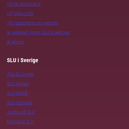
vill bli doktorand
vill söka jobb
vill rapportera om naturen
är verksam inom SLU:s sektorer
är alumn
SLU i Sverige
Alla SLU-orter
SLU Alnarp
SLU Umeå
SLU Uppsala
Jobba på SLU
Kontakta SLU