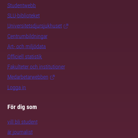
Studentwebb
SLU-biblioteket
Universitetsdjursjukhuset
Centrumbildningar
Art- och miljödata
Officiell statistik
Fakulteter och institutioner
Medarbetarwebben
Logga in
För dig som
vill bli student
är journalist