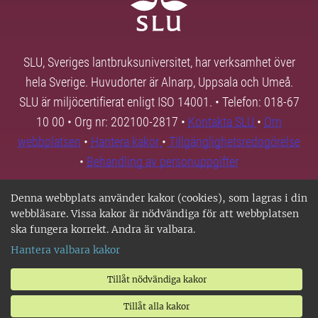
SLU, Sveriges lantbruksuniversitet, har verksamhet över
hela Sverige. Huvudorter är Alnarp, Uppsala och Umeå.
SLU är miljöcertifierat enligt ISO 14001. • Telefon: 018-67
10 00 • Org nr: 202100-2817 •
Kontakta SLU
•
Om
webbplatsen
•
Hantera kakor
•
Tillgänglighetsredogörelse
•
Behandling av personuppgifter
Denna webbplats använder kakor (cookies), som lagras i din
webbläsare. Vissa kakor är nödvändiga för att webbplatsen
ska fungera korrekt. Andra är valbara.
Hantera valbara kakor
Tillåt nödvändiga kakor
Tillåt alla kakor