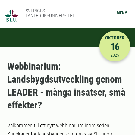
SVERIGES
MENY
LANTBRUKSUNIVERSITET
OKTOBER
16
2025-10-16
2025
Webbinarium:
Landsbygdsutveckling genom
LEADER - många insatser, små
effekter?
Välkommen till ett nytt webbinarium inom serien
Kunskaper för landsbygder, som drivs av SLU inom