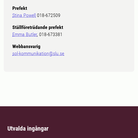
Prefekt
Stina Powell
018-672509
Ställföreträdande prefekt
Emma Butler
, 018-673381
Webbansvarig
sol-kommunikation@slu.se
Utvalda ingångar