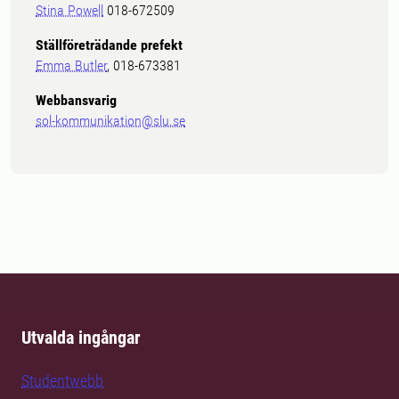
Stina Powell
018-672509
Ställföreträdande prefekt
Emma Butler
, 018-673381
Webbansvarig
sol-kommunikation@slu.se
Utvalda ingångar
Studentwebb