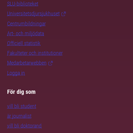
SLU-biblioteket
Universitetsdjursjukhuset
Centrumbildningar
Art- och miljödata
Officiell statistik
Fakulteter och institutioner
Medarbetarwebben
Logga in
För dig som
vill bli student
är journalist
vill bli doktorand