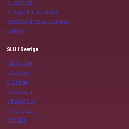
vill söka jobb
vill rapportera om naturen
är verksam inom SLU:s sektorer
är alumn
SLU i Sverige
Alla SLU-orter
SLU Alnarp
SLU Umeå
SLU Uppsala
Jobba på SLU
Kontakta SLU
Stöd SLU