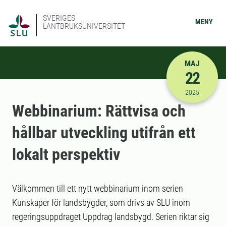
SVERIGES
MENY
LANTBRUKSUNIVERSITET
MAJ
22
2025-05-22
2025
Webbinarium: Rättvisa och
hållbar utveckling utifrån ett
lokalt perspektiv
Välkommen till ett nytt webbinarium inom serien
Kunskaper för landsbygder, som drivs av SLU inom
regeringsuppdraget Uppdrag landsbygd. Serien riktar sig