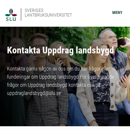
SVERIGES
MENY
LANTBRUKSUNIVERSITET
Kontakta Uppdrag landsbygd
Kontakta gärna någon av oss om du har frågor eller
funderingar om Uppdrag landsbygd För övergripande
frågor om Uppdrag landsbygd kontakta oss på
uppdraglandsbygd@slu.se