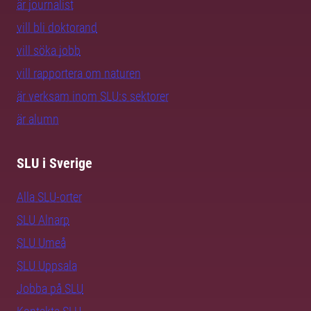
är journalist
vill bli doktorand
vill söka jobb
vill rapportera om naturen
är verksam inom SLU:s sektorer
är alumn
SLU i Sverige
Alla SLU-orter
SLU Alnarp
SLU Umeå
SLU Uppsala
Jobba på SLU