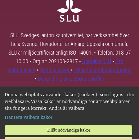
SLU, Sveriges lantbruksuniversitet, har verksamhet över
hela Sverige. Huvudorter är Alnarp, Uppsala och Umeå.
SLU är miljöcertifierat enligt ISO 14001. • Telefon: 018-67
10 00 • Org nr: 202100-2817 •
Kontakta SLU
•
Om
webbplatsen
•
Hantera kakor
•
Tillgänglighetsredogörelse
•
Behandling av personuppgifter
Denna webbplats använder kakor (cookies), som lagras i din
webbläsare. Vissa kakor är nödvändiga för att webbplatsen
ska fungera korrekt. Andra är valbara.
Hantera valbara kakor
Tillåt nödvändiga kakor