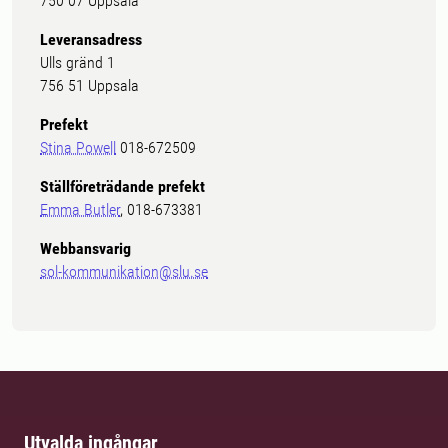
750 07 Uppsala
Leveransadress
Ulls gränd 1
756 51 Uppsala
Prefekt
Stina Powell
018-672509
Ställföreträdande prefekt
Emma Butler
, 018-673381
Webbansvarig
sol-kommunikation@slu.se
Utvalda ingångar