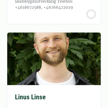
landsbygdsutveckling Telefon:
+4618672588, +46766472029
Linus Linse