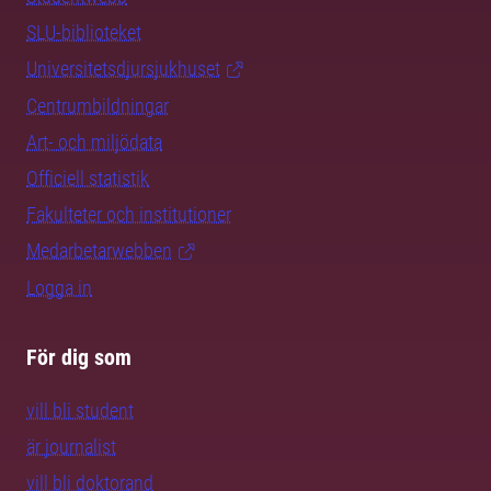
SLU-biblioteket
Universitetsdjursjukhuset
Centrumbildningar
Art- och miljödata
Officiell statistik
Fakulteter och institutioner
Medarbetarwebben
Logga in
För dig som
vill bli student
är journalist
vill bli doktorand