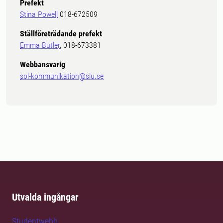
Prefekt
Stina Powell
018-672509
Ställföreträdande prefekt
Emma Butler
, 018-673381
Webbansvarig
sol-kommunikation@slu.se
Utvalda ingångar
Studentwebb