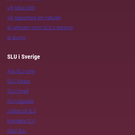
vill söka jobb
vill rapportera om naturen
är verksam inom SLU:s sektorer
är alumn
SLU i Sverige
Alla SLU-orter
SLU Alnarp
SLU Umeå
SLU Uppsala
Jobba på SLU
Kontakta SLU
Stöd SLU