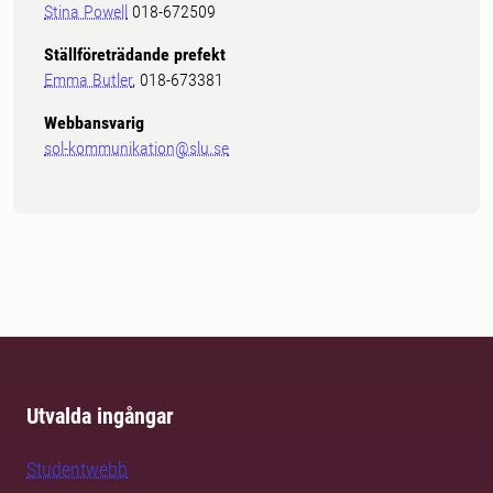
Stina Powell
018-672509
Ställföreträdande prefekt
Emma Butler
, 018-673381
Webbansvarig
sol-kommunikation@slu.se
Utvalda ingångar
Studentwebb