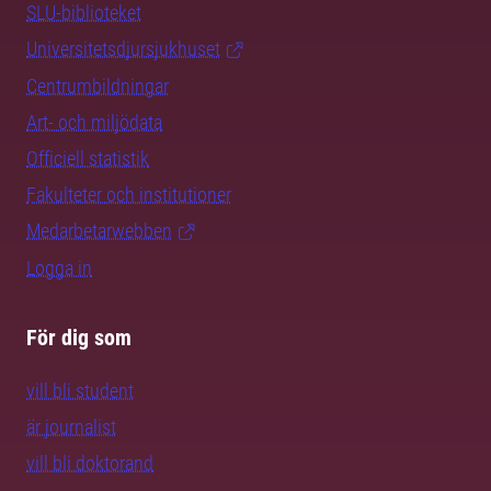
SLU-biblioteket
Universitetsdjursjukhuset
Centrumbildningar
Art- och miljödata
Officiell statistik
Fakulteter och institutioner
Medarbetarwebben
Logga in
För dig som
vill bli student
är journalist
vill bli doktorand