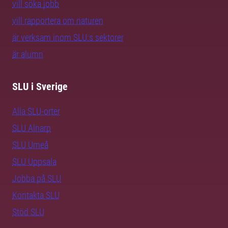
vill söka jobb
vill rapportera om naturen
är verksam inom SLU:s sektorer
är alumn
SLU i Sverige
Alla SLU-orter
SLU Alnarp
SLU Umeå
SLU Uppsala
Jobba på SLU
Kontakta SLU
Stöd SLU