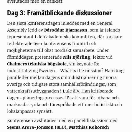
avslutades med en bankett.
Dag 3: Framåtblickande diskussioner
Den sista konferensdagen inleddes med en General
Assembly ledd av
Þóroddur Bjarnason
, som är Islands
representant i den akademiska kommitten, där forskare
reflekterade över konferensens framtid och
möjligheterna till ökat nordiskt samarbete. Under
förmiddagen presenterade
Nils Björling
, lektor vid
Chalmers tekniska högskola
, sin keynote Re-
industrializing Sweden – What is the mission? Han drog
paralleller mellan dagens omindustrialisering i norra
Sverige och tidigare stora samhällsförändringar, som
vattenkraftsutbyggnaden i Lule älv. Han kritiserade
dagens planeringsprocesser för att vara för urbana och
marknadsstyrda och förespråkade ett mer holistiskt och
lokalanpassat synsätt.
Konferensen avslutades med en paneldiskussion med
Seema Arora-Jonsson (SLU), Matthias Kokorsch