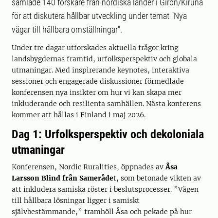
samlade 140 forskare från nordiska länder i Giron/Kiruna
för att diskutera hållbar utveckling under temat "Nya
vägar till hållbara omställningar".
Under tre dagar utforskades aktuella frågor kring
landsbygdernas framtid, urfolksperspektiv och globala
utmaningar. Med inspirerande keynotes, interaktiva
sessioner och engagerade diskussioner förmedlade
konferensen nya insikter om hur vi kan skapa mer
inkluderande och resilienta samhällen. Nästa konferens
kommer att hållas i Finland i maj 2026.
Dag 1: Urfolksperspektiv och dekoloniala
utmaningar
Konferensen, Nordic Ruralities, öppnades av
Åsa
Larsson Blind från Sameråde
t, som betonade vikten av
att inkludera samiska röster i beslutsprocesser. ”Vägen
till hållbara lösningar ligger i samiskt
självbestämmande,” framhöll Åsa och pekade på hur