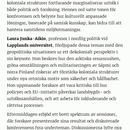
koloniala strukturer fortfarande marginaliserar urfolk i
både politik och forskning. Hennes ord satte tonen för
konferensen och belyste hur kulturellt anpassade
lösningar, baserade på samisk kunskap, kan bidra till att
hantera samtidens miljöutmaningar.
Laura Junka-Aikio
, professor i nordlig politik vid
Lapplands universitet
, fördjupade dessa teman med den
geopolitiska situationen ur ett dekolonialt perspektiv i
sin keynote. Hon beskrev hur den arktiska resursrushen,
gröna omställningen och militariseringen av Sápmi och
norra Finland riskerar att förstärka koloniala strukturer
under nya retoriska motiv som säkerhet och hållbarhet.
Hon uppmanade forskare att vara kritiska till hur
policyer och EU-initiativ påverkar landsbygds- och
urfolkssamhällen, och att arbeta för inkluderande och
rättvisa processer.
Eftermiddagen erbjöd ett brett spektrum av sessioner,
där forskare presenterade sina resultat och diskuterade
konferensens fyra underteman. Diskussionerna lyfte nya