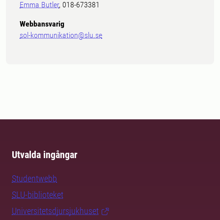
Emma Butler
, 018-673381
Webbansvarig
sol-kommunikation@slu.se
Utvalda ingångar
Studentwebb
SLU-biblioteket
Universitetsdjursjukhuset