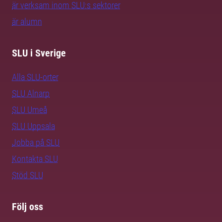
är verksam inom SLU:s sektorer
är alumn
SLU i Sverige
Alla SLU-orter
SLU Alnarp
SLU Umeå
SLU Uppsala
Jobba på SLU
Kontakta SLU
Stöd SLU
Följ oss