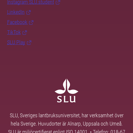
Instagram SLU.student
LinkedIn
Facebook
TikTok
SLU Play
SLU, Sveriges lantbruksuniversitet, har verksamhet över
hela Sverige. Huvudorter är Alnarp, Uppsala och Umeå.
SLU är miljöcertifierat enligt ISO 14001. • Telefon: 018-67