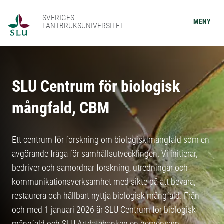
SVERIGES
MENY
LANTBRUKSUNIVERSITET
SLU Centrum för biologisk
mångfald, CBM
Ett centrum för forskning om biologisk mångfald som en
avgörande fråga för samhällsutvecklingen. Vi initierar,
bedriver och samordnar forskning, utredningar och
kommunikationsverksamhet med sikte på att bevara,
restaurera och hållbart nyttja biologisk mångfald. Från
och med 1 januari 2026 är SLU Centrum för biologisk
mångfald och SLU Artdatabanken en gemensam