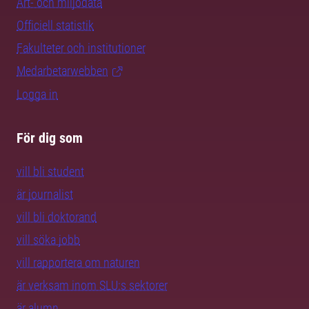
Art- och miljödata
Officiell statistik
Fakulteter och institutioner
Medarbetarwebben
Logga in
För dig som
vill bli student
är journalist
vill bli doktorand
vill söka jobb
vill rapportera om naturen
är verksam inom SLU:s sektorer
är alumn