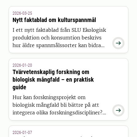
2026-03-25
Nytt faktablad om kulturspannmål
I ett nytt faktablad från SLU Ekologisk
produktion och konsumtion beskrivs

hur äldre spannmålssorter kan bidra
till ökad biologisk mångfald och
robustare odlingssystem.
2026-01-20
Tvärvetenskaplig forskning om
biologisk mångfald – en praktisk
guide
Hur kan forskningsprojekt om
biologisk mångfald bli bättre på att

integrera olika forskningsdiscipliner?
En ny vetenskaplig artikel ger konkreta
råd och vägledning.
2026-01-07