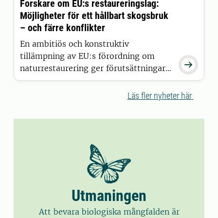
Forskare om EU:s restaureringslag:
Möjligheter för ett hållbart skogsbruk
– och färre konflikter
En ambitiös och konstruktiv
tillämpning av EU:s förordning om

naturrestaurering ger förutsättningar
för att anpassa skogsbruket för
framtiden, enligt forskare vid SLU. En
Läs fler nyheter här
restriktiv tillämpning riskerar däremot
fortsatta oklarheter, konflikter och
högt tonläge om skog och skogsbruk,
menar de.
Utmaningen
Att bevara biologiska mångfalden är