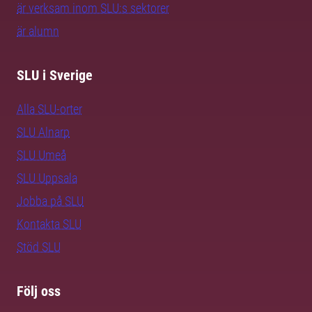
är verksam inom SLU:s sektorer
är alumn
SLU i Sverige
Alla SLU-orter
SLU Alnarp
SLU Umeå
SLU Uppsala
Jobba på SLU
Kontakta SLU
Stöd SLU
Följ oss