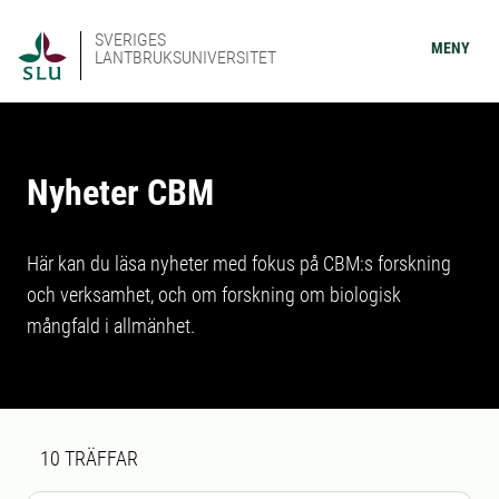
SVERIGES
MENY
LANTBRUKSUNIVERSITET
Nyheter CBM
Här kan du läsa nyheter med fokus på CBM:s forskning
och verksamhet, och om forskning om biologisk
mångfald i allmänhet.
Sökresultat
10 sökresultat hittades
10
TRÄFFAR