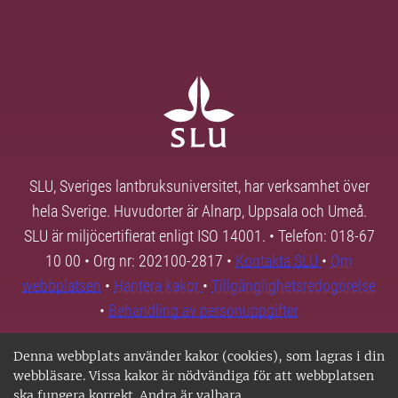
SLU, Sveriges lantbruksuniversitet, har verksamhet över
hela Sverige. Huvudorter är Alnarp, Uppsala och Umeå.
SLU är miljöcertifierat enligt ISO 14001. • Telefon: 018-67
10 00 • Org nr: 202100-2817 •
Kontakta SLU
•
Om
webbplatsen
•
Hantera kakor
•
Tillgänglighetsredogörelse
•
Behandling av personuppgifter
Denna webbplats använder kakor (cookies), som lagras i din
webbläsare. Vissa kakor är nödvändiga för att webbplatsen
ska fungera korrekt. Andra är valbara.