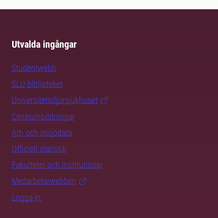
Utvalda ingångar
Studentwebb
SLU-biblioteket
Universitetsdjursjukhuset
Centrumbildningar
Art- och miljödata
Officiell statistik
Fakulteter och institutioner
Medarbetarwebben
Logga in