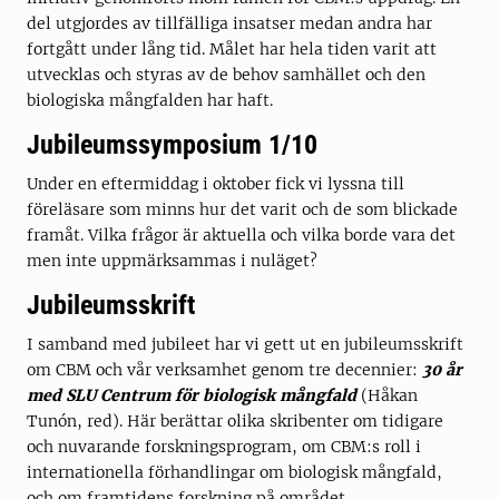
del utgjordes av tillfälliga insatser medan andra har
fortgått under lång tid. Målet har hela tiden varit att
utvecklas och styras av de behov samhället och den
biologiska mångfalden har haft.
Jubileumssymposium 1/10
Under en eftermiddag i oktober fick vi lyssna till
föreläsare som minns hur det varit och de som blickade
framåt. Vilka frågor är aktuella och vilka borde vara det
men inte uppmärksammas i nuläget?
Jubileumsskrift
I samband med jubileet har vi gett ut en jubileumsskrift
om CBM och vår verksamhet genom tre decennier:
30 år
med SLU Centrum för biologisk mångfald
(Håkan
Tunón, red). Här berättar olika skribenter om tidigare
och nuvarande forskningsprogram, om CBM:s roll i
internationella förhandlingar om biologisk mångfald,
och om framtidens forskning på området.