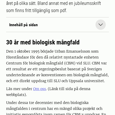
året på olika sätt. Bland annat med en jubileumsskrift
som finns fritt tillgänglig som pdf.
Innehåll på sidan
30 år med biologisk mångfald
Den 1 oktober 1995 började Urban Emanuelsson som
föreståndare för den då relativt nystartade enheten
Centrum för biologisk mångfald (CBM) vid SLU. CBM var
ett resultat av ett regeringsbeslut baserat på Sveriges
undertecknande av konventionen om biologisk mångfald,
och ett direkt uppdrag till SLU och Uppsala universitet.
Läs mer under
Om oss
. (Länk till sida på denna
webbplats).
Under dessa tre decennier med den biologiska
mångfalden i centrum har en mängd olika projekt och
initiativ genomförts inom ramen för CBM:s uppdrag. En