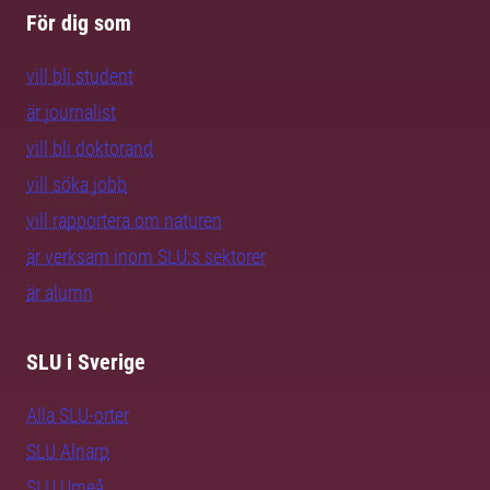
För dig som
vill bli student
är journalist
vill bli doktorand
vill söka jobb
vill rapportera om naturen
är verksam inom SLU:s sektorer
är alumn
SLU i Sverige
Alla SLU-orter
SLU Alnarp
SLU Umeå