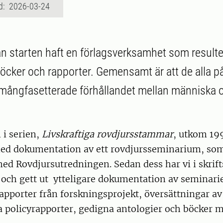
d: 2026-03-24
 starten haft en förlagsverksamhet som resulter
öcker och rapporter. Gemensamt är att de alla p
 mångfasetterade förhållandet mellan människa o
 i serien,
Livskraftiga rovdjursstammar
, utkom 199
med dokumentation av ett rovdjursseminarium, som
d Rovdjursutredningen. Sedan dess har vi i skrift
och gett ut ytteligare dokumentation av seminari
apporter från forskningsprojekt, översättningar av
a policyrapporter, gedigna antologier och böcker 