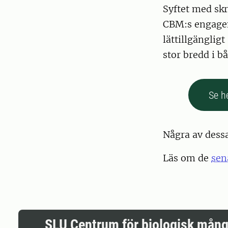
Syftet med skr
CBM:s engagema
lättillgänglig
stor bredd i b
Se he
Några av dess
Läs om de
sen
SLU Centrum för biologisk mång