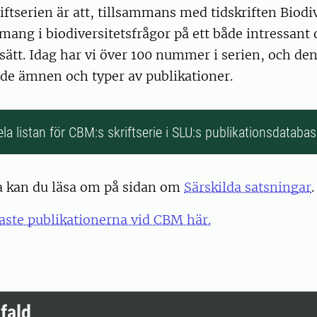
iftserien är att, tillsammans med tidskriften Biodi
ng i biodiversitetsfrågor på ett både intressant 
t sätt. Idag har vi över 100 nummer i serien, och de
åde ämnen och typer av publikationer.
la listan för CBM:s skriftserie i SLU:s publikationsdatabas
a kan du läsa om på sidan om
Särskilda satsningar
.
aste publikationerna vid CBM här.
fald