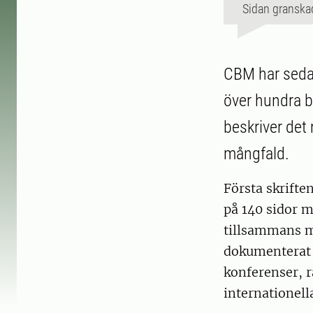
Sidan granska
CBM har sedan
över hundra b
beskriver det
mångfald.
Första skriften
på 140 sidor 
tillsammans me
dokumenterat 
konferenser, r
internationell