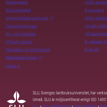
Studentwebb
vill bli studen
SLU-biblioteket
är journalist
Universitetsdjursjukhuset
vill bli dokto
vill söka jobb
Centrumbildningar
vill rapporte
Art- och miljödata
är verksam i
Officiell statistik
är alumn
Fakulteter och institutioner
Medarbetarwebben
Logga in
SLU, Sveriges lantbruksuniversitet, har verk
Umeå. SLU är miljöcertifierat enligt ISO 140
SLU
•
Om webbplatsen
•
Hantera kakor
•
Beh