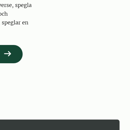
verse, spegla
och
n speglar en