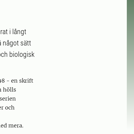
at i långt
å något sätt
ch biologisk
8 - en skrift
 hölls
serien
er och
med mera.