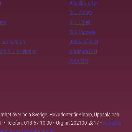
t
Alla SLU-orter
SLU Alnarp
rand
SLU Umeå
SLU Uppsala
ra om naturen
Jobba på SLU
nom SLU:s sektorer
Kontakta SLU
Stöd SLU
samhet över hela Sverige. Huvudorter är Alnarp, Uppsala och
01. • Telefon: 018-67 10 00 • Org nr: 202100-2817 •
Kontakta
andling av personuppgifter