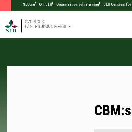
SLU.se
Om SLU
Organisation och styrning
SLU Centrum för
SVERIGES
LANTBRUKSUNIVERSITET
CBM:s 