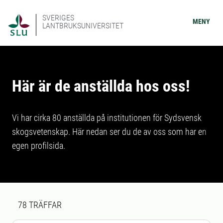
SVERIGES
MENY
LANTBRUKSUNIVERSITET
Här är de anställda hos oss!
Vi har cirka 80 anställda på institutionen för Sydsvensk
skogsvetenskap. Här nedan ser du de av oss som har en
egen profilsida.
Sökresultat
78 sökresultat hittades
78
TRÄFFAR