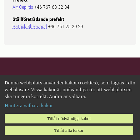
Alf Ceplitis
+46 767 68 32 84
Ställföreträdande prefekt
Patrick Sherwood
+46 761 25 20 29
Utvalda ingångar
Denna webbplats använder kakor (cookies), som lagras i din
webbläsare. Vissa kakor är nödvändiga för att webbplatsen
Studentwebb
ska fungera korrekt. Andra är valbara.
SLU-biblioteket
Hantera valbara kakor
Universitetsdjursjukhuset
Tillåt nödvändiga kakor
Centrumbildningar
Tillåt alla kakor
Art- och miljödata