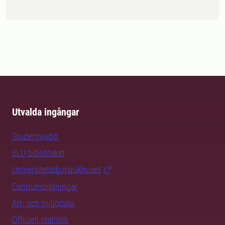
Utvalda ingångar
Studentwebb
SLU-biblioteket
Universitetsdjursjukhuset
Centrumbildningar
Art- och miljödata
Officiell statistik