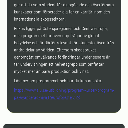
gör att du som student får djupgående och överförbara
kunskaper som förbereder dig för en karriär inom den
internationella skogssektorn.
Fokus ligger på Östersjöregionen och Centraleuropa,
men programmet tar även upp frågor av global
betydelse och är därför relevant för studenter även från
andra delar av världen. Eftersom skogsbruket
genomgått omvälvande förändringar under senare år
tar undervisningen ett helhetsgrepp som omfattar
mycket mer än bara produktion och vinst.
Läs mer om programmet och hur du kan ansöka:
https://www.slu.se/utbildning/program-kurser/program-
pa-avancerad-niva1/euroforester/