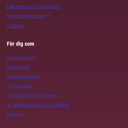
Fakulteter och institutioner
Medarbetarwebben
Logga in
För dig som
vill bli student
är journalist
vill bli doktorand
vill söka jobb
vill rapportera om naturen
är verksam inom SLU:s sektorer
är alumn