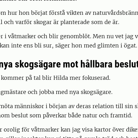
om hur hon börjat förstå vikten av naturvårdsbrän
l och varför skogar är planterade som de är.
er i våtmarker och blir genomblöt. Men nu vet jag v
g kan inte ens bli sur, säger hon med glimten i ögat
 nya skogsägare mot hållbara beslu
 kommer på tal blir Hilda mer fokuserad.
i jägmästare och jobba med nya skogsägare.
 möta människor i början av deras relation till sin 
om beslut som påverkar både natur och framtid.
orolig för våtmarker kan jag visa kartor över diken