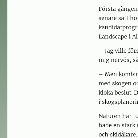
Första gången
senare satt ho
kandidatprogr
Landscape i A
– Jag ville för
mig nervös, s
– Men kombina
med skogen och
kloka beslut. 
i skogsplaneri
Naturen har f
hade en stark 
och skidåkare.