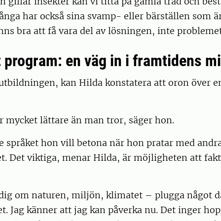
 gillar insekter kan vi titta på gamla träd och be
Många har också sina svamp- eller bärställen som är
nns bra att få vara del av lösningen, inte probleme
t program: en väg in i framtidens m
i utbildningen, kan Hilda konstatera att oron över 
r mycket lättare än man tror, säger hon.
e språket hon vill betona när hon pratar med andr
 Det viktiga, menar Hilda, är möjligheten att fakt
ig om naturen, miljön, klimatet – plugga något dä
. Jag känner att jag kan påverka nu. Det inger hop