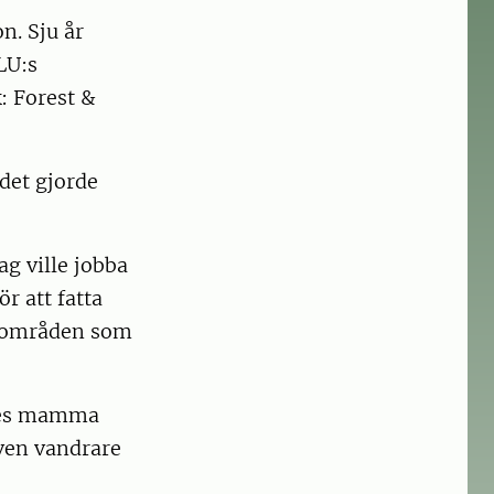
n. Sju år
LU:s
: Forest &
 det gjorde
g ville jobba
r att fatta
ftsområden som
nnes mamma
iven vandrare