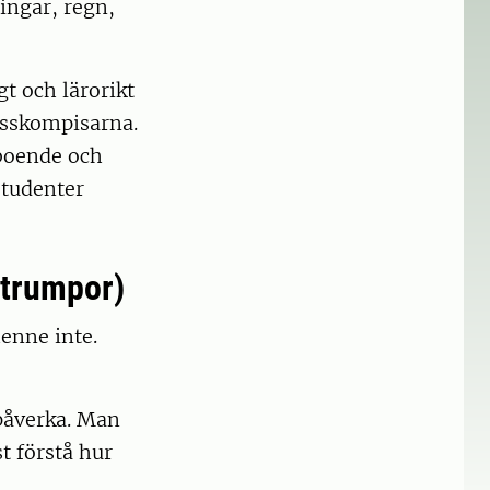
ingar, regn,
gt och lärorikt
lasskompisarna.
 boende och
studenter
strumpor)
henne inte.
 påverka. Man
t förstå hur