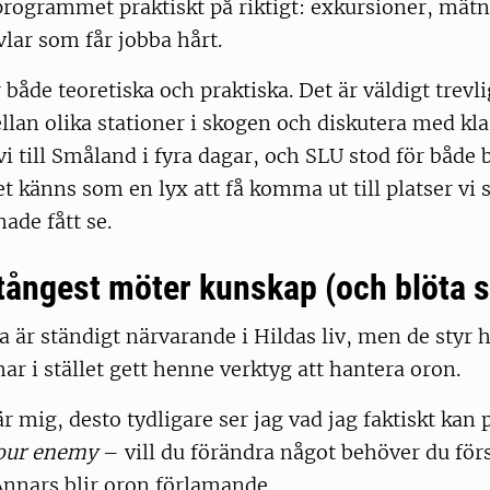
programmet praktiskt på riktigt: exkursioner, mätn
lar som får jobba hårt.
både teoretiska och praktiska. Det är väldigt trevli
ellan olika stationer i skogen och diskutera med k
 vi till Småland i fyra dagar, och SLU stod för både
t känns som en lyx att få komma ut till platser vi 
hade fått se.
tångest möter kunskap (och blöta 
 är ständigt närvarande i Hildas liv, men de styr 
ar i stället gett henne verktyg att hantera oron.
är mig, desto tydligare ser jag vad jag faktiskt kan
our enemy
– vill du förändra något behöver du förs
Annars blir oron förlamande.