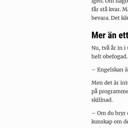
igen. Om någon
får stå kvar. 
bevara. Det kä
Mer än et
Nu, två år in 
helt obefogad.
– Engelskan ä
Men det är int
på programmet.
skillnad.
– Om du bryr d
kunskap om det