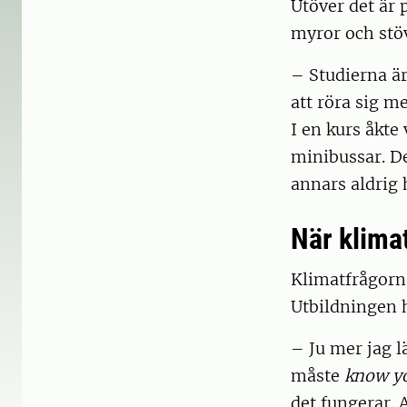
Utöver det är 
myror och stöv
– Studierna är 
att röra sig m
I en kurs åkte
minibussar. De
annars aldrig 
När klima
Klimatfrågorna
Utbildningen h
– Ju mer jag l
måste
know y
det fungerar. 