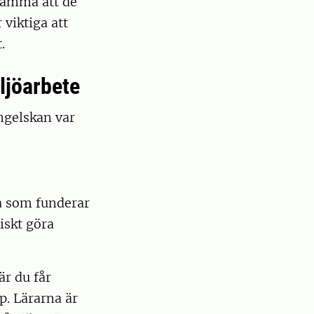
stämma att de
 viktiga att
t.
iljöarbete
engelskan var
a som funderar
iskt göra
r du får
p. Lärarna är