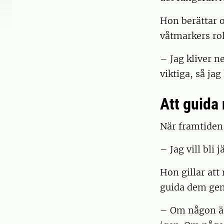
Hon berättar 
våtmarkers rol
– Jag kliver n
viktiga, så ja
Att guida
När framtiden
– Jag vill bl
Hon gillar att
guida dem gen
– Om någon är 