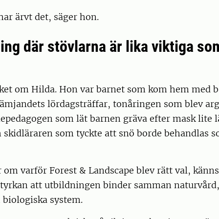
har ärvt det, säger hon.
ing där stövlarna är lika viktiga so
ket om Hilda. Hon var barnet som kom hem med ba
främjandets lördagsträffar, tonåringen som blev arg
lepedagogen som lät barnen gräva efter mask lite 
 skid­lä­raren som tyckte att snö borde behandlas 
 om varför Forest & Landscape blev rätt val, känns a
styrkan att utbildningen binder samman naturvård
h biologiska system.