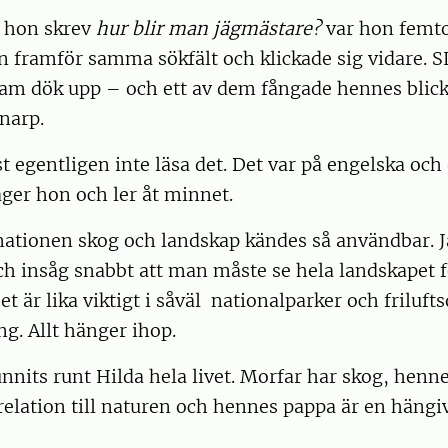
 hon skrev
hur blir man jägmästare?
var hon femto
n framför samma sökfält och klickade sig vidare. S
am dök upp – och ett av dem fångade hennes blick
lnarp.
st egentligen inte läsa det. Det var på engelska och
äger hon och ler åt minnet.
tionen skog och landskap kändes så användbar. Ja
 insåg snabbt att man måste se hela landskapet fö
Det är lika viktigt i såväl nationalparker och frilu
ng. Allt hänger ihop.
unnits runt Hilda hela livet. Morfar har skog, he
relation till naturen och hennes pappa är en häng