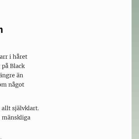
m
rr i håret
 på Black
längre än
som något
llt självklart.
, mänskliga