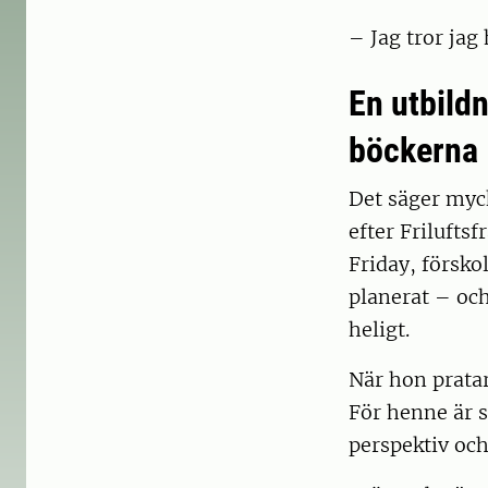
– Jag tror jag 
En utbildn
böckerna
Det säger myc
efter Frilufts
Friday, försko
planerat – och
heligt.
När hon pratar
För henne är 
perspektiv oc