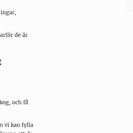
ningar,
arför de är
.
t
skog, och få
 vi kan fylla