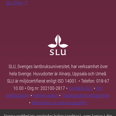
SLU Play
SLU, Sveriges lantbruksuniversitet, har verksamhet över
hela Sverige. Huvudorter är Alnarp, Uppsala och Umeå.
SLU är miljöcertifierat enligt ISO 14001. • Telefon: 018-67
10 00 • Org nr: 202100-2817 •
Kontakta SLU
•
Om
webbplatsen
•
Hantera kakor
•
Tillgänglighetsredogörelse
•
Behandling av personuppgifter