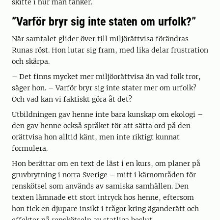
skifte i hur man tänker.
”Varför bryr sig inte staten om urfolk?”
När samtalet glider över till miljörättvisa förändras
Runas röst. Hon lutar sig fram, med lika delar frustration
och skärpa.
– Det finns mycket mer miljöorättvisa än vad folk tror,
säger hon. – Varför bryr sig inte stater mer om urfolk?
Och vad kan vi faktiskt göra åt det?
Utbildningen gav henne inte bara kunskap om ekologi –
den gav henne också språket för att sätta ord på den
orättvisa hon alltid känt, men inte riktigt kunnat
formulera.
Hon berättar om en text de läst i en kurs, om planer på
gruvbrytning i norra Sverige – mitt i kärnområden för
renskötsel som används av samiska samhällen. Den
texten lämnade ett stort intryck hos henne, eftersom
hon fick en djupare insikt i frågor kring äganderätt och