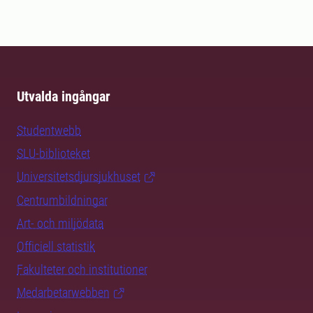
Utvalda ingångar
Studentwebb
SLU-biblioteket
Universitetsdjursjukhuset
Centrumbildningar
Art- och miljödata
Officiell statistik
Fakulteter och institutioner
Medarbetarwebben