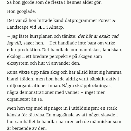
Så hon gjorde som de flesta i hennes ålder gör.
Hon googlade.
Det var så hon hittade kandidatprogrammet Forest &
Landscape vid SLU i Alnarp.
– Jag läste kursplanen och tänkte:
det här är exakt vad
jag vill
, säger hon. – Det handlade inte bara om virke
eller produktion. Det handlade om människor, landskap,
ekologi… ett bredare perspektiv på skogen som
ekosystem och hur vi använder den.
Runa växte upp nära skog och har alltid känt sig hemma
bland träden, men hon hade aldrig varit särskilt aktiv i
miljöorganisationer innan. Några skräpplockningar,
några demonstrationer med vänner – inget mer
organiserat än så.
Men hon tog med sig något in i utbildningen: en stark
känsla för rättvisa. En magkänsla av att något skavde i
hur samhället behandlar naturen och de människor som
är beroende av den.