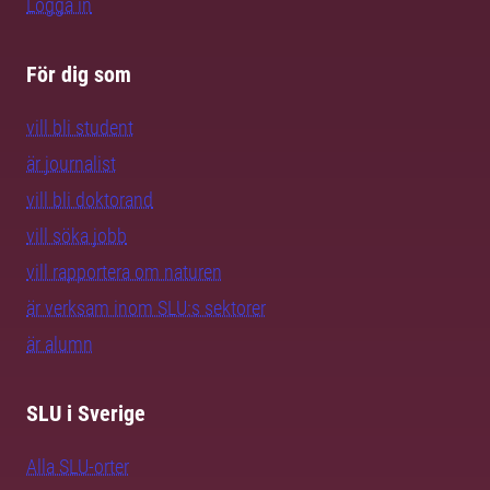
Logga in
För dig som
vill bli student
är journalist
vill bli doktorand
vill söka jobb
vill rapportera om naturen
är verksam inom SLU:s sektorer
är alumn
SLU i Sverige
Alla SLU-orter